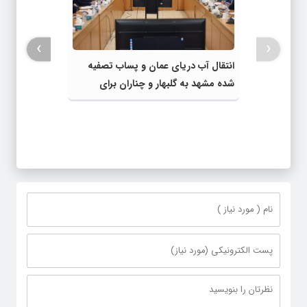
›
‹
انتقال آب دریای عمان و پساب تصفیه
شده مشهد به گلبهار و چناران برای
مصارف صنعتی و کشاورزی | لزوم تسریع
در اجرای پروژه‌های قطار و آزادراه مشهد-
گلبهار- چناران