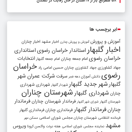
۵۸ شطرنج‌ باز از ۱۷ استان در حال رقابت در گلمکان
ابر برچسب ها
آموزش و پرورش
اخبار مشهد
اخبار چناران
آموزش و پرورش چنارن
اخبار گلبهار
استاندار خراسان رضوی
استانداری
خراسان رضوی
انتخابات
امام جمعه چناران
امام جمعه گلبهار
خراسان
جهاد کشاورزی
جهاد کشاورزی چناران
حسین امامی راد
رضوی
شرکت عمران شهر
سرقت
دانش آموزان
دهه فجر
شهر جدید گلبهار
گلبهار
شهرداری
شهرداری
شهردار گلبهار
شهرستان چناران
شهرداری گلبهار
چناران
فرماندار
فرماندار شهرستان چناران
شهرستان گلبهار
شورای شهر گلبهار
فرماندار گلبهار
چناران
فرمانداری چناران
فرمانداری گلبهار
فرمانده انتظامی شهرستان چناران
مجلس شورای اسلامی
مسکن مهر
مشهد
ویروس
واکسن کرونا
نماینده مجلس شورای اسلامی
هفته دولت