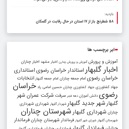
بازدید:
۵۸ شطرنج‌ باز از ۱۷ استان در حال رقابت در گلمکان
ابر برچسب ها
آموزش و پرورش
اخبار مشهد
اخبار چناران
آموزش و پرورش چنارن
اخبار گلبهار
استاندار خراسان رضوی
استانداری
خراسان رضوی
انتخابات
امام جمعه چناران
امام جمعه گلبهار
خراسان
جهاد کشاورزی
جهاد کشاورزی چناران
حسین امامی راد
رضوی
شرکت عمران شهر
سرقت
دانش آموزان
دهه فجر
شهر جدید گلبهار
گلبهار
شهرداری
شهرداری
شهردار گلبهار
شهرستان چناران
شهرداری گلبهار
چناران
فرماندار
فرماندار شهرستان چناران
شهرستان گلبهار
شورای شهر گلبهار
فرماندار گلبهار
چناران
فرمانداری چناران
فرمانداری گلبهار