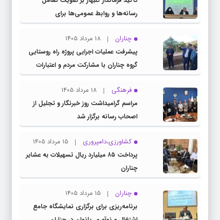
تأکید فرماندار گلبهار بر تقویت تعامل
رسانه‌ها و روابط عمومی‌ها برای
اطلاع‌رسانی شفاف
چناران
18 مرداد 1405
پیشرفت عملیات اجرایی پروژه راه روستایی
گروه چناران با مشارکت مردم و اعتبارات
دولتی
فرهنگی
18 مرداد 1405
مراسم گرامیداشت روز خبرنگار و تجلیل از
اصحاب رسانه برگزار شد
کشاورزی،دامپروری
15 مرداد 1405
پرداخت ۸۵ میلیارد ریال تسهیلات به عشایر
چناران
چناران
15 مرداد 1405
برنامه‌ریزی برای برگزاری نمایشگاه جامع
اشتغال و نوآوری بانوان در چناران