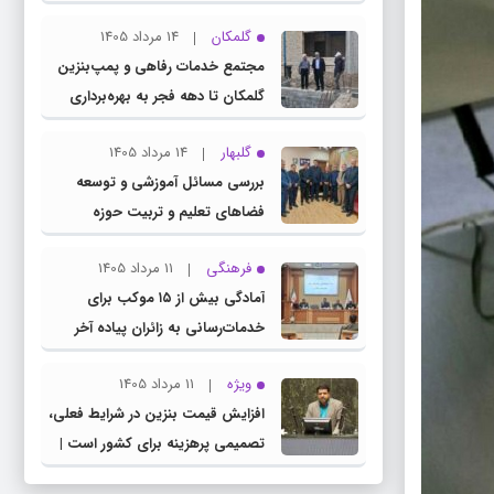
چناران
گلمکان
14 مرداد 1405
مجتمع خدمات رفاهی و پمپ‌بنزین
گلمکان تا دهه فجر به بهره‌برداری
می‌رسد
گلبهار
14 مرداد 1405
بررسی مسائل آموزشی و توسعه
فضاهای تعلیم و تربیت حوزه
انتخابیه در نشست مشترک عضو
فرهنگی
11 مرداد 1405
کمیسیون آموزش مجلس با مدیرکل
آمادگی بیش از ۱۵ موکب برای
آموزش و پرورش خراسان رضوی
خدمات‌رسانی به زائران پیاده آخر
صفر در شهرستان چناران
ویژه
11 مرداد 1405
افزایش قیمت بنزین در شرایط فعلی،
تصمیمی پرهزینه برای کشور است |
دولت، قاچاق سوخت و عوامل اصلی