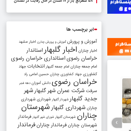
۵۸ شطرنج‌ باز از ۱۷ استان در حال رقابت در گلمکان
ابر برچسب ها
آموزش و پرورش
اخبار مشهد
آموزش و پرورش چنارن
اخبار گلبهار
استاندار
اخبار چناران
خراسان رضوی
استانداری خراسان رضوی
انتخابات
امام جمعه چناران
جهاد
امام جمعه گلبهار
کشاورزی
جهاد کشاورزی چناران
حسین امامی راد
خراسان رضوی
دانش آموزان
دهه فجر
شهر
شرکت عمران شهر گلبهار
سرقت
جدید گلبهار
شهرداری
شهرداری
شهردار گلبهار
شهرستان
شهرداری گلبهار
چناران
چناران
فرماندار
شهرستان گلبهار
شورای شهر گلبهار
›
فرماندار
فرماندار چناران
شهرستان چناران
در