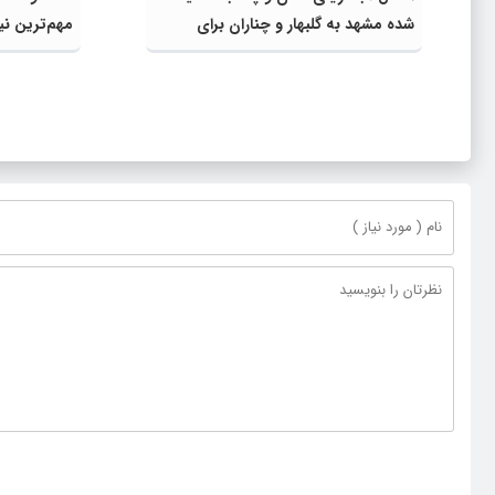
شده مشهد به گلبهار و چناران برای
مهم‌ترین نی
مصارف صنعتی و کشاورزی | لزوم تسریع
در اجرای پروژه‌های قطار و آزادراه مشهد-
گلبهار- چناران