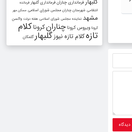
گلبهار
فرمانداری چناران
فرمانداری گلبهار
فرمانده
انتظامی شهرستان چناران
مجلس شورای اسلامی
مسکن مهر
مشهد
واکسن
نماینده مجلس شورای اسلامی
هفته دولت
کلام
اهدای داروی حیاتی رتپلاز به‌صورت
دیدار 
چناران
کرونا
ویروس کرونا
کرونا
رایگان جهت استفاده بیماران قلبی چناران
با فرما
تازه
گلبهار
کلام تازه نیوز
گلمکان
ارتقای