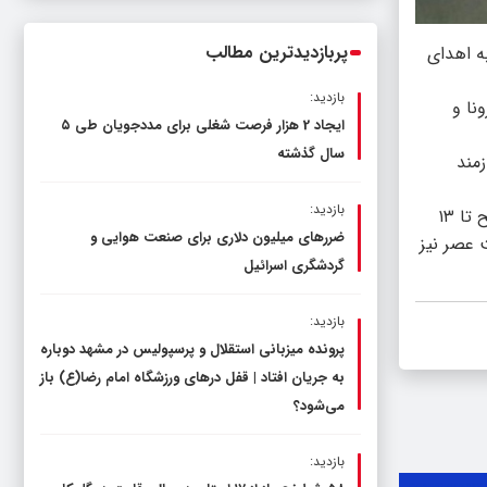
ناترازی را محدود کند، نه سفره مردم
پربازدیدترین مطالب
ه اهدای
بازدید:
نا و
ایجاد 2 هزار فرصت شغلی برای مددجویان طی ۵
سال گذشته
زمند
بازدید:
مدیرکل انتقال خون خراسان رضوی ادامه داد: تمامی پایگاه‌های اهدای خون مشهد هر روز به غیر از ایام تعطیل از ساعت ۷:۴۵ دقیقه صبح تا ۱۳
ضررهای میلیون دلاری برای صنعت هوایی و
 عصر نیز
گردشگری اسرائیل
بازدید:
پرونده میزبانی استقلال و پرسپولیس در مشهد دوباره
به جریان افتاد | قفل در‌های ورزشگاه امام رضا(ع) باز
می‌شود؟
بازدید: