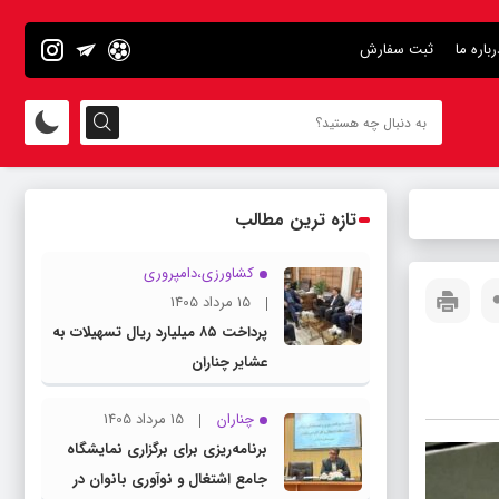
رباره ما
ثبت سفارش
تازه ترین مطالب
کشاورزی،دامپروری
15 مرداد 1405
پرداخت ۸۵ میلیارد ریال تسهیلات به
عشایر چناران
چناران
15 مرداد 1405
برنامه‌ریزی برای برگزاری نمایشگاه
جامع اشتغال و نوآوری بانوان در