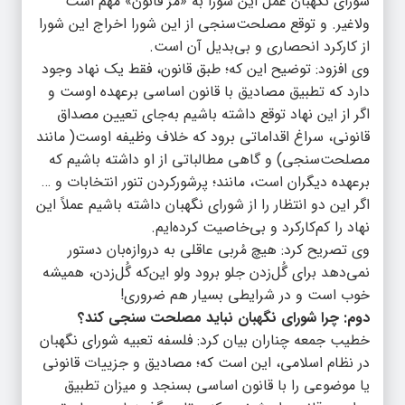
شورای نگهبان عمل این شورا به «مُرّ قانون» مهم است
ولاغیر. و توقع مصلحت‌سنجی از این شورا اخراج این شورا
از کارکرد انحصاری و بی‌بدیل آن است.
وی افزود: توضیح این که؛ طبق قانون، فقط یک نهاد وجود
دارد که تطبیق مصادیق با قانون اساسی برعهده اوست و
اگر از این نهاد توقع داشته باشیم به‌جای تعیین مصداق
قانونی، سراغ اقداماتی برود که خلاف وظیفه اوست( مانند
مصلحت‌سنجی) و گاهی مطالباتی از او داشته باشیم که
برعهده دیگران است، مانند؛ پرشورکردن تنور انتخابات و …
اگر این دو انتظار را از شورای نگهبان داشته باشیم عملاً این
نهاد را کم‌کارکرد و بی‌خاصیت کرده‌ایم.
وی تصریح کرد: هیچ مُربی عاقلی به دروازه‌بان دستور
نمی‌دهد برای گُل‌زدن جلو برود ولو این‌که گُل‌زدن، همیشه
خوب است و در شرایطی بسیار هم ضروری!
دوم: چرا شورای نگهبان نباید مصلحت سنجی کند؟
خطیب جمعه چناران بیان کرد: فلسفه تعبیه شورای نگهبان
در نظام اسلامی، این است که؛ مصادیق و جزییات قانونی
یا موضوعی را با قانون اساسی بسنجد و میزان تطبیق