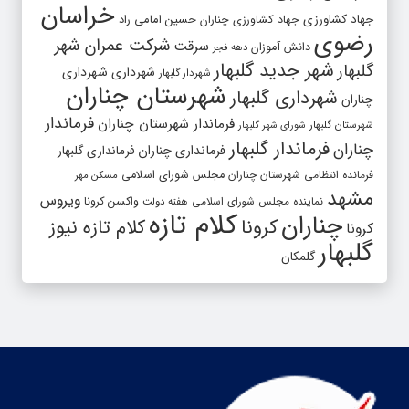
خراسان
جهاد کشاورزی
جهاد کشاورزی چناران
حسین امامی راد
رضوی
شرکت عمران شهر
سرقت
دانش آموزان
دهه فجر
شهر جدید گلبهار
گلبهار
شهرداری
شهرداری
شهردار گلبهار
شهرستان چناران
شهرداری گلبهار
چناران
فرماندار
فرماندار شهرستان چناران
شهرستان گلبهار
شورای شهر گلبهار
فرماندار گلبهار
چناران
فرمانداری چناران
فرمانداری گلبهار
فرمانده انتظامی شهرستان چناران
مجلس شورای اسلامی
مسکن مهر
مشهد
ویروس
واکسن کرونا
نماینده مجلس شورای اسلامی
هفته دولت
کلام تازه
چناران
کرونا
کلام تازه نیوز
کرونا
گلبهار
گلمکان