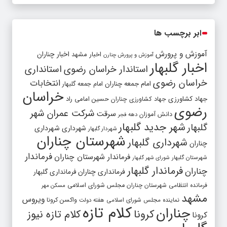
ابر برچسب ها
آموزش و پرورش
اخبار مشهد
اخبار چناران
آموزش و پرورش چنارن
اخبار گلبهار
استاندار خراسان رضوی
استانداری
خراسان رضوی
انتخابات
امام جمعه چناران
امام جمعه گلبهار
خراسان
جهاد کشاورزی
جهاد کشاورزی چناران
حسین امامی راد
رضوی
شرکت عمران شهر
سرقت
دانش آموزان
دهه فجر
شهر جدید گلبهار
گلبهار
شهرداری
شهرداری
شهردار گلبهار
شهرستان چناران
شهرداری گلبهار
چناران
فرماندار
فرماندار شهرستان چناران
شهرستان گلبهار
شورای شهر گلبهار
فرماندار گلبهار
چناران
فرمانداری چناران
فرمانداری گلبهار
فرمانده انتظامی شهرستان چناران
مجلس شورای اسلامی
مسکن مهر
مشهد
ویروس
واکسن کرونا
نماینده مجلس شورای اسلامی
هفته دولت
کلام تازه
چناران
کرونا
کلام تازه نیوز
کرونا