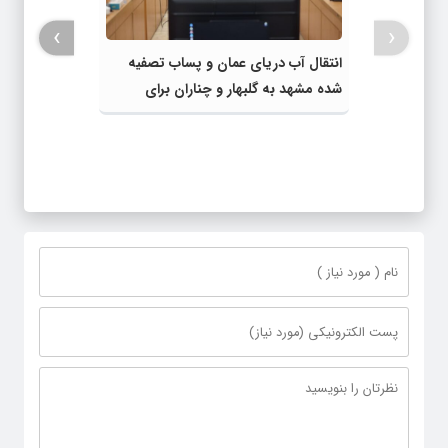
›
‹
انتقال آب دریای عمان و پساب تصفیه
شده مشهد به گلبهار و چناران برای
مصارف صنعتی و کشاورزی | لزوم تسریع
در اجرای پروژه‌های قطار و آزادراه مشهد-
گلبهار- چناران