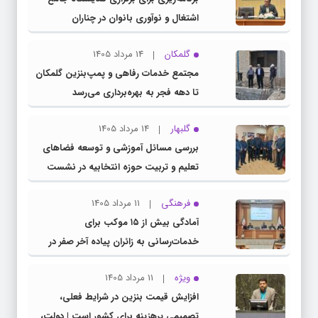
اشتغال و نوآوری بانوان در چناران
گلمکان
14 مرداد 1405
مجتمع خدمات رفاهی و پمپ‌بنزین گلمکان
تا دهه فجر به بهره‌برداری می‌رسد
گلبهار
14 مرداد 1405
بررسی مسائل آموزشی و توسعه فضاهای
تعلیم و تربیت حوزه انتخابیه در نشست
مشترک عضو کمیسیون آموزش مجلس با
فرهنگی
11 مرداد 1405
مدیرکل آموزش و پرورش خراسان رضوی
آمادگی بیش از ۱۵ موکب برای
خدمات‌رسانی به زائران پیاده آخر صفر در
شهرستان چناران
ویژه
11 مرداد 1405
افزایش قیمت بنزین در شرایط فعلی،
تصمیمی پرهزینه برای کشور است | دولت،