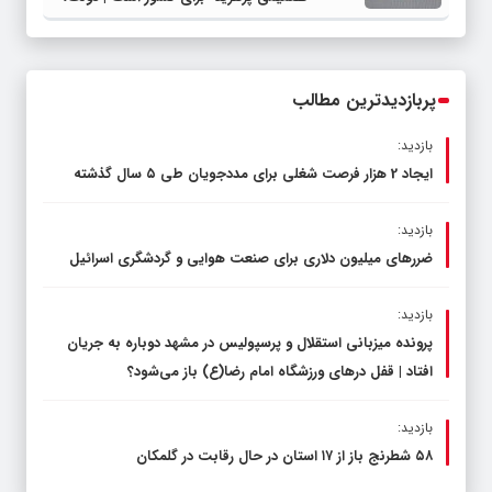
قاچاق سوخت و عوامل اصلی ناترازی را
محدود کند، نه سفره مردم
پربازدیدترین مطالب
بازدید:
ایجاد 2 هزار فرصت شغلی برای مددجویان طی ۵ سال گذشته
بازدید:
ضررهای میلیون دلاری برای صنعت هوایی و گردشگری اسرائیل
بازدید:
پرونده میزبانی استقلال و پرسپولیس در مشهد دوباره به جریان
افتاد | قفل در‌های ورزشگاه امام رضا(ع) باز می‌شود؟
بازدید:
۵۸ شطرنج‌ باز از ۱۷ استان در حال رقابت در گلمکان