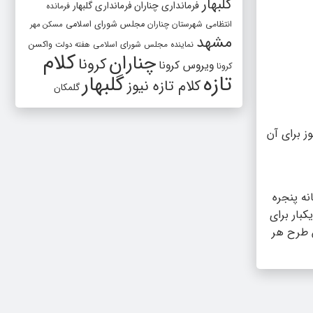
گلبهار
فرمانداری چناران
فرمانداری گلبهار
فرمانده
انتظامی شهرستان چناران
مجلس شورای اسلامی
مسکن مهر
مشهد
واکسن
نماینده مجلس شورای اسلامی
هفته دولت
کلام
چناران
کرونا
ویروس کرونا
کرونا
تازه
گلبهار
کلام تازه نیوز
گلمکان
ز برای آن
 سامانه پنجره
گیری کد #۱۲۳۴*۴* برای دریافت اینترنت رایگان ثبت‌نام کنند. این بسته که هر ۴ ماه یکبار برای
ه این طرح هر