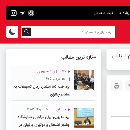
رباره ما
ثبت سفارش
 تا پایان
تازه ترین مطالب
کشاورزی،دامپروری
15 مرداد 1405
پرداخت ۸۵ میلیارد ریال تسهیلات به
عشایر چناران
چناران
15 مرداد 1405
برنامه‌ریزی برای برگزاری نمایشگاه
جامع اشتغال و نوآوری بانوان در