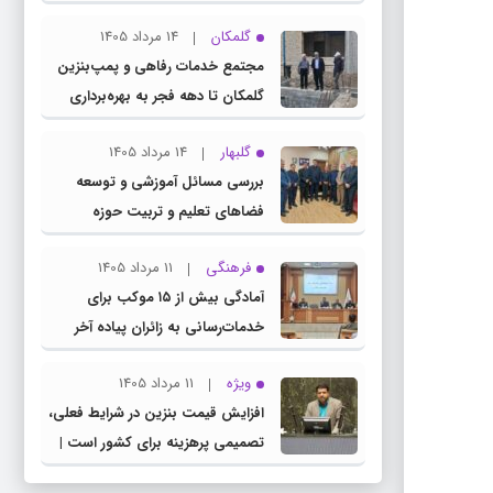
چناران
گلمکان
14 مرداد 1405
مجتمع خدمات رفاهی و پمپ‌بنزین
گلمکان تا دهه فجر به بهره‌برداری
می‌رسد
گلبهار
14 مرداد 1405
بررسی مسائل آموزشی و توسعه
فضاهای تعلیم و تربیت حوزه
انتخابیه در نشست مشترک عضو
فرهنگی
11 مرداد 1405
کمیسیون آموزش مجلس با مدیرکل
آمادگی بیش از ۱۵ موکب برای
آموزش و پرورش خراسان رضوی
خدمات‌رسانی به زائران پیاده آخر
صفر در شهرستان چناران
ویژه
11 مرداد 1405
افزایش قیمت بنزین در شرایط فعلی،
تصمیمی پرهزینه برای کشور است |
دولت، قاچاق سوخت و عوامل اصلی