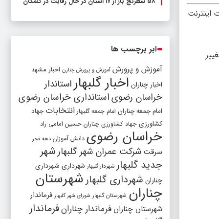
۵۸ شطرنج‌ باز از ۱۷ استان در حال رقابت در گلمکان
 اینترنت
ابر برچسب ها
ییر
آموزش و پرورش
اخبار مشهد
آموزش و پرورش چنارن
اخبار گلبهار
استاندار
اخبار چناران
خراسان رضوی
استانداری خراسان رضوی
انتخابات
امام جمعه چناران
جهاد
امام جمعه گلبهار
کشاورزی
جهاد کشاورزی چناران
حسین امامی راد
خراسان رضوی
دانش آموزان
دهه فجر
شهر
شرکت عمران شهر گلبهار
سرقت
جدید گلبهار
شهرداری
شهرداری
شهردار گلبهار
شهرستان
شهرداری گلبهار
چناران
چناران
فرماندار
شهرستان گلبهار
شورای شهر گلبهار
فرماندار
فرماندار چناران
شهرستان چناران