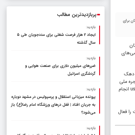
ناترازی را محدود کند، نه سفره مردم
پربازدیدترین مطالب
رایگان برای
بازدید:
ایجاد 2 هزار فرصت شغلی برای مددجویان طی ۵
سال گذشته
ان
سی‌های
بازدید:
ضررهای میلیون دلاری برای صنعت هوایی و
»، معاون دولت الکترونیک روز دوشنبه در گفت‌وگو با خبرنگار ایرنا در تشریح جزئیات آخرین آمار ثبت‌نام سرپرست خانوار ۳ دهک
گردشگری اسرائیل
 طریق پنجره ملی
خدمات دولت هوشمند و کد USSD برای دریافت اینترنت رایگان ثبت‌نام کرده‌اند. بیشترین تعداد ثبت‌نام نیز از بستر کد ussd (#۱۲۳۴*۴*) انجام
بازدید:
پرونده میزبانی استقلال و پرسپولیس در مشهد دوباره
به جریان افتاد | قفل در‌های ورزشگاه امام رضا(ع) باز
 را فعال
می‌شود؟
بازدید: