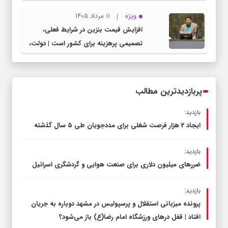
شهرستان چناران
ویژه
11 مرداد 1405
افزایش قیمت بنزین در شرایط فعلی،
تصمیمی پرهزینه برای کشور است | دولت،
قاچاق سوخت و عوامل اصلی ناترازی را
محدود کند، نه سفره مردم
پربازدیدترین مطالب
بازدید:
ایجاد 2 هزار فرصت شغلی برای مددجویان طی ۵ سال گذشته
بازدید:
ضررهای میلیون دلاری برای صنعت هوایی و گردشگری اسرائیل
بازدید:
پرونده میزبانی استقلال و پرسپولیس در مشهد دوباره به جریان
افتاد | قفل در‌های ورزشگاه امام رضا(ع) باز می‌شود؟