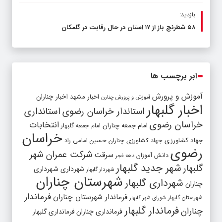
بازدید:
۵۸ شطرنج‌ باز از ۱۷ استان در حال رقابت در گلمکان
ابر برچسب ها
آموزش و پرورش
اخبار مشهد
اخبار چناران
آموزش و پرورش چنارن
اخبار گلبهار
استاندار خراسان رضوی
استانداری
خراسان رضوی
انتخابات
امام جمعه چناران
امام جمعه گلبهار
خراسان
جهاد کشاورزی
جهاد کشاورزی چناران
حسین امامی راد
رضوی
شرکت عمران شهر
سرقت
دانش آموزان
دهه فجر
شهر جدید گلبهار
گلبهار
شهرداری
شهرداری
شهردار گلبهار
شهرستان چناران
شهرداری گلبهار
چناران
فرماندار
فرماندار شهرستان چناران
شهرستان گلبهار
شورای شهر گلبهار
فرماندار گلبهار
چناران
فرمانداری چناران
فرمانداری گلبهار