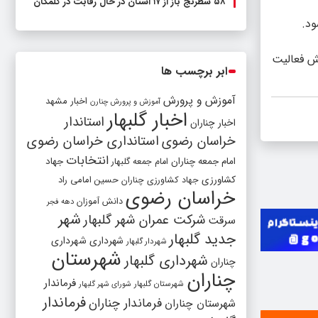
۵۸ شطرنج‌ باز از ۱۷ استان در حال رقابت در گلمکان
د.
یش فعالیت
ابر برچسب ها
آموزش و پرورش
اخبار مشهد
آموزش و پرورش چنارن
اخبار گلبهار
استاندار
اخبار چناران
خراسان رضوی
استانداری خراسان رضوی
انتخابات
امام جمعه چناران
جهاد
امام جمعه گلبهار
کشاورزی
جهاد کشاورزی چناران
حسین امامی راد
خراسان رضوی
دانش آموزان
دهه فجر
شهر
شرکت عمران شهر گلبهار
سرقت
جدید گلبهار
شهرداری
شهرداری
شهردار گلبهار
شهرستان
شهرداری گلبهار
چناران
چناران
فرماندار
شهرستان گلبهار
شورای شهر گلبهار
فرماندار
فرماندار چناران
شهرستان چناران