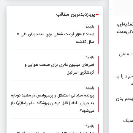
ناترازی را محدود کند، نه سفره مردم
پربازدیدترین مطالب
ذیه‌ای،
بازدید:
انی‌مدت
ایجاد 2 هزار فرصت شغلی برای مددجویان طی ۵
سال گذشته
ت منفی
بازدید:
ضررهای میلیون دلاری برای صنعت هوایی و
گردشگری اسرائیل
۵۰ درصد از انرژی مورد نیاز خود را به
بازدید:
پرونده میزبانی استقلال و پرسپولیس در مشهد دوباره
یسم بدن
به جریان افتاد | قفل در‌های ورزشگاه امام رضا(ع) باز
می‌شود؟
 سبک
بازدید: