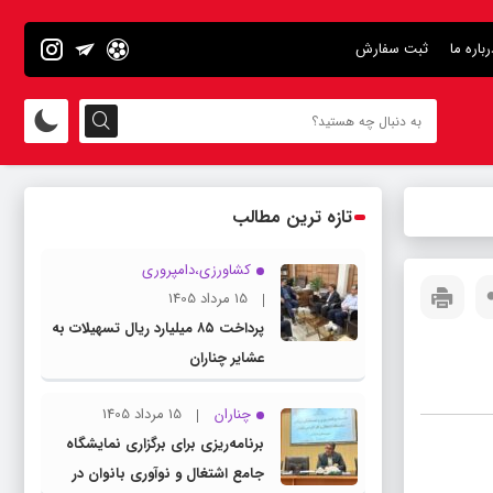
رباره ما
ثبت سفارش
تازه ترین مطالب
کشاورزی،دامپروری
15 مرداد 1405
پرداخت ۸۵ میلیارد ریال تسهیلات به
عشایر چناران
چناران
15 مرداد 1405
برنامه‌ریزی برای برگزاری نمایشگاه
جامع اشتغال و نوآوری بانوان در