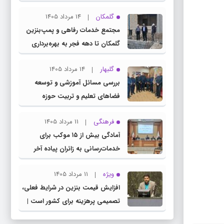
چناران
گلمکان
14 مرداد 1405
مجتمع خدمات رفاهی و پمپ‌بنزین
گلمکان تا دهه فجر به بهره‌برداری
می‌رسد
گلبهار
14 مرداد 1405
بررسی مسائل آموزشی و توسعه
فضاهای تعلیم و تربیت حوزه
انتخابیه در نشست مشترک عضو
فرهنگی
11 مرداد 1405
کمیسیون آموزش مجلس با مدیرکل
آمادگی بیش از ۱۵ موکب برای
آموزش و پرورش خراسان رضوی
خدمات‌رسانی به زائران پیاده آخر
صفر در شهرستان چناران
ویژه
11 مرداد 1405
افزایش قیمت بنزین در شرایط فعلی،
تصمیمی پرهزینه برای کشور است |
دولت، قاچاق سوخت و عوامل اصلی