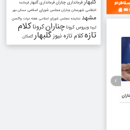
گلبهار
فرمانداری چناران
فرمانداری گلبهار
فرمانده
انتظامی شهرستان چناران
مجلس شورای اسلامی
مسکن مهر
مشهد
واکسن
نماینده مجلس شورای اسلامی
هفته دولت
کلام
چناران
کرونا
ویروس کرونا
کرونا
تازه
گلبهار
کلام تازه نیوز
گلمکان
›
اران
مسیر توسعه، نوسازی تجهیزات و اجرای
مدیریت
پروژه‌های زیرساختی مورد نیاز شهر با
مردم د
جدیت ادامه خواهد داشت