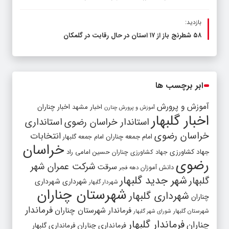
بازدید:
۵۸ شطرنج‌ باز از ۱۷ استان در حال رقابت در گلمکان
ابر برچسب ها
آموزش و پرورش
اخبار مشهد
اخبار چناران
آموزش و پرورش چنارن
اخبار گلبهار
استاندار خراسان رضوی
استانداری
خراسان رضوی
انتخابات
امام جمعه چناران
امام جمعه گلبهار
خراسان
جهاد کشاورزی
جهاد کشاورزی چناران
حسین امامی راد
رضوی
شرکت عمران شهر
سرقت
دانش آموزان
دهه فجر
شهر جدید گلبهار
گلبهار
شهرداری
شهرداری
شهردار گلبهار
شهرستان چناران
شهرداری گلبهار
چناران
فرماندار
فرماندار شهرستان چناران
شهرستان گلبهار
شورای شهر گلبهار
فرماندار گلبهار
چناران
فرمانداری چناران
فرمانداری گلبهار