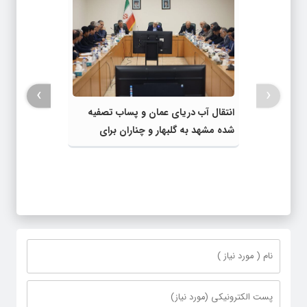
›
‹
انتقال آب دریای عمان و پساب تصفیه
شده مشهد به گلبهار و چناران برای
مصارف صنعتی و کشاورزی | لزوم تسریع
در اجرای پروژه‌های قطار و آزادراه مشهد-
گلبهار- چناران