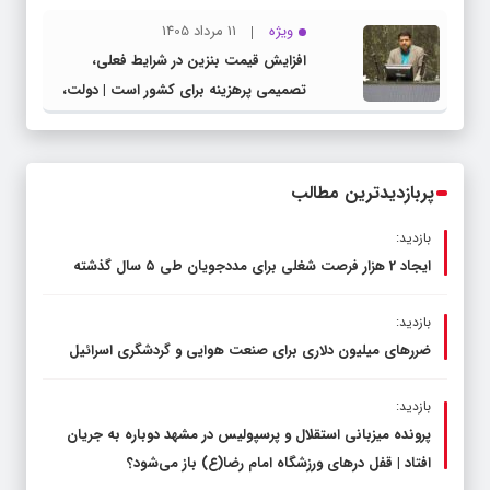
شهرستان چناران
ویژه
11 مرداد 1405
افزایش قیمت بنزین در شرایط فعلی،
تصمیمی پرهزینه برای کشور است | دولت،
قاچاق سوخت و عوامل اصلی ناترازی را
محدود کند، نه سفره مردم
پربازدیدترین مطالب
بازدید:
ایجاد 2 هزار فرصت شغلی برای مددجویان طی ۵ سال گذشته
بازدید:
ضررهای میلیون دلاری برای صنعت هوایی و گردشگری اسرائیل
بازدید:
پرونده میزبانی استقلال و پرسپولیس در مشهد دوباره به جریان
افتاد | قفل در‌های ورزشگاه امام رضا(ع) باز می‌شود؟