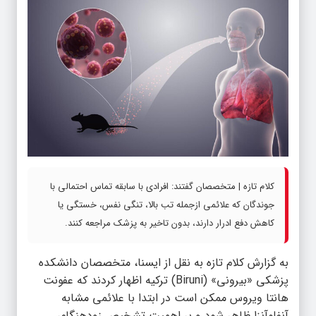
کلام تازه | متخصصان گفتند: افرادی با سابقه تماس احتمالی با
جوندگان که علائمی ازجمله تب بالا، تنگی نفس، خستگی یا
کاهش دفع ادرار دارند، بدون تاخیر به پزشک مراجعه کنند.
به گزارش
کلام تازه
به نقل از ایسنا، متخصصان دانشکده
پزشکی «بیرونی» (Biruni) ترکیه اظهار کردند که عفونت
هانتا ویروس ممکن است در ابتدا با علائمی مشابه
آنفلوآنزا ظاهر شود و بر اهمیت تشخیص زودهنگام،