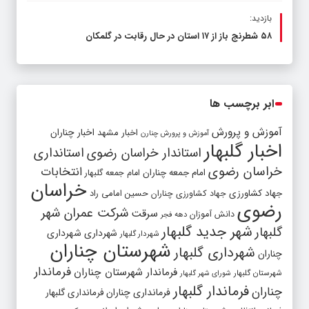
بازدید:
۵۸ شطرنج‌ باز از ۱۷ استان در حال رقابت در گلمکان
ابر برچسب ها
آموزش و پرورش
اخبار مشهد
اخبار چناران
آموزش و پرورش چنارن
اخبار گلبهار
استاندار خراسان رضوی
استانداری
خراسان رضوی
انتخابات
امام جمعه چناران
امام جمعه گلبهار
خراسان
جهاد کشاورزی
جهاد کشاورزی چناران
حسین امامی راد
رضوی
شرکت عمران شهر
سرقت
دانش آموزان
دهه فجر
شهر جدید گلبهار
گلبهار
شهرداری
شهرداری
شهردار گلبهار
شهرستان چناران
شهرداری گلبهار
چناران
فرماندار
فرماندار شهرستان چناران
شهرستان گلبهار
شورای شهر گلبهار
فرماندار گلبهار
چناران
فرمانداری چناران
فرمانداری گلبهار