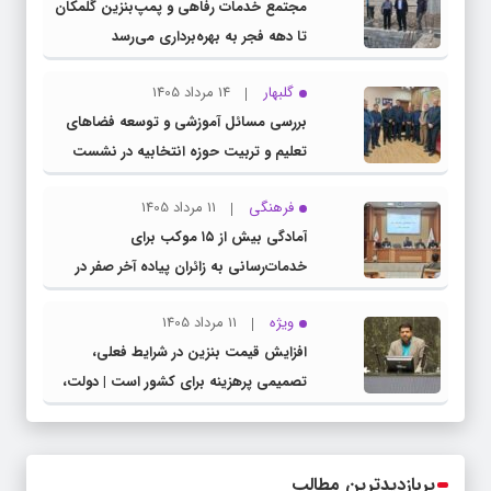
مجتمع خدمات رفاهی و پمپ‌بنزین گلمکان
تا دهه فجر به بهره‌برداری می‌رسد
گلبهار
14 مرداد 1405
بررسی مسائل آموزشی و توسعه فضاهای
تعلیم و تربیت حوزه انتخابیه در نشست
مشترک عضو کمیسیون آموزش مجلس با
فرهنگی
11 مرداد 1405
مدیرکل آموزش و پرورش خراسان رضوی
آمادگی بیش از ۱۵ موکب برای
خدمات‌رسانی به زائران پیاده آخر صفر در
شهرستان چناران
ویژه
11 مرداد 1405
افزایش قیمت بنزین در شرایط فعلی،
تصمیمی پرهزینه برای کشور است | دولت،
قاچاق سوخت و عوامل اصلی ناترازی را
محدود کند، نه سفره مردم
پربازدیدترین مطالب