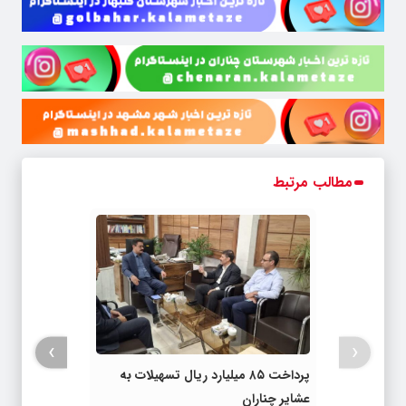
مطالب مرتبط
›
‹
پرداخت ۸۵ میلیارد ریال تسهیلات به
عشایر چناران