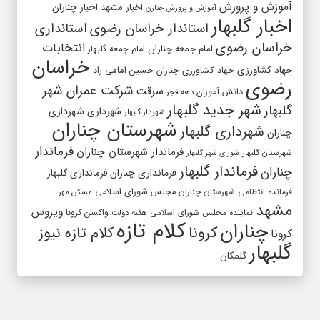
آموزش و پرورش
اخبار مشهد
اخبار چناران
آموزش و پرورش چنارن
اخبار گلبهار
استاندار خراسان رضوی
استانداری
خراسان رضوی
انتخابات
امام جمعه چناران
امام جمعه گلبهار
خراسان
جهاد کشاورزی
جهاد کشاورزی چناران
حسین امامی راد
رضوی
شرکت عمران شهر
سرقت
دانش آموزان
دهه فجر
شهر جدید گلبهار
گلبهار
شهرداری
شهرداری
شهردار گلبهار
شهرستان چناران
شهرداری گلبهار
چناران
فرماندار
فرماندار شهرستان چناران
شهرستان گلبهار
شورای شهر گلبهار
فرماندار گلبهار
چناران
فرمانداری چناران
فرمانداری گلبهار
فرمانده انتظامی شهرستان چناران
مجلس شورای اسلامی
مسکن مهر
مشهد
ویروس
واکسن کرونا
نماینده مجلس شورای اسلامی
هفته دولت
کلام تازه
چناران
کرونا
کلام تازه نیوز
کرونا
گلبهار
گلمکان