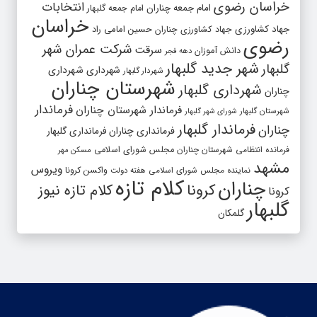
خراسان رضوی
انتخابات
امام جمعه چناران
امام جمعه گلبهار
خراسان
جهاد کشاورزی
جهاد کشاورزی چناران
حسین امامی راد
رضوی
شرکت عمران شهر
سرقت
دانش آموزان
دهه فجر
شهر جدید گلبهار
گلبهار
شهرداری
شهرداری
شهردار گلبهار
شهرستان چناران
شهرداری گلبهار
چناران
فرماندار
فرماندار شهرستان چناران
شهرستان گلبهار
شورای شهر گلبهار
فرماندار گلبهار
چناران
فرمانداری چناران
فرمانداری گلبهار
فرمانده انتظامی شهرستان چناران
مجلس شورای اسلامی
مسکن مهر
مشهد
ویروس
واکسن کرونا
نماینده مجلس شورای اسلامی
هفته دولت
کلام تازه
چناران
کرونا
کلام تازه نیوز
کرونا
گلبهار
گلمکان