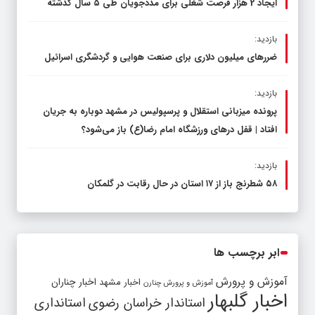
ایجاد 2 هزار فرصت شغلی برای مددجویان طی ۵ سال گذشته
بازدید:
ضررهای میلیون دلاری برای صنعت هوایی و گردشگری اسرائیل
بازدید:
پرونده میزبانی استقلال و پرسپولیس در مشهد دوباره به جریان
افتاد | قفل در‌های ورزشگاه امام رضا(ع) باز می‌شود؟
بازدید:
۵۸ شطرنج‌ باز از ۱۷ استان در حال رقابت در گلمکان
ابر برچسب ها
آموزش و پرورش
اخبار مشهد
اخبار چناران
آموزش و پرورش چنارن
اخبار گلبهار
استاندار خراسان رضوی
استانداری