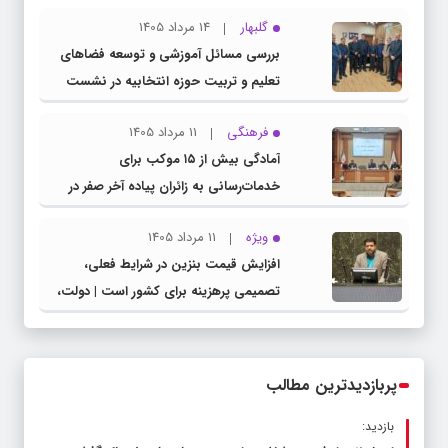
گلبهار
14 مرداد 1405
بررسی مسائل آموزشی و توسعه فضاهای
تعلیم و تربیت حوزه انتخابیه در نشست
مشترک عضو کمیسیون آموزش مجلس با
فرهنگی
11 مرداد 1405
مدیرکل آموزش و پرورش خراسان رضوی
آمادگی بیش از ۱۵ موکب برای
خدمات‌رسانی به زائران پیاده آخر صفر در
شهرستان چناران
ویژه
11 مرداد 1405
افزایش قیمت بنزین در شرایط فعلی،
تصمیمی پرهزینه برای کشور است | دولت،
قاچاق سوخت و عوامل اصلی ناترازی را
محدود کند، نه سفره مردم
پربازدیدترین مطالب
بازدید: