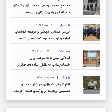
مجتمع خدمات رفاهی و پمپ‌بنزین گلمکان
تا دهه فجر به بهره‌برداری می‌رسد
گلبهار
14 مرداد 1405
بررسی مسائل آموزشی و توسعه فضاهای
تعلیم و تربیت حوزه انتخابیه در نشست
مشترک عضو کمیسیون آموزش مجلس با
فرهنگی
11 مرداد 1405
مدیرکل آموزش و پرورش خراسان رضوی
آمادگی بیش از ۱۵ موکب برای
خدمات‌رسانی به زائران پیاده آخر صفر در
شهرستان چناران
ویژه
11 مرداد 1405
افزایش قیمت بنزین در شرایط فعلی،
تصمیمی پرهزینه برای کشور است | دولت،
قاچاق سوخت و عوامل اصلی ناترازی را
محدود کند، نه سفره مردم