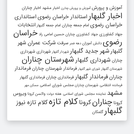
آموزش و پرورش
اخبار مشهد
اخبار چناران
آموزش و پرورش چنارن
اخبار گلبهار
استاندار خراسان رضوی
استانداری
خراسان رضوی
انتخابات
امام جمعه چناران
امام جمعه گلبهار
خراسان
جهاد کشاورزی
جهاد کشاورزی چناران
حسین امامی راد
رضوی
شرکت عمران شهر
سرقت
دانش آموزان
دهه فجر
شهر جدید گلبهار
گلبهار
شهرداری
شهرداری
شهردار گلبهار
شهرستان چناران
شهرداری گلبهار
چناران
فرماندار
فرماندار شهرستان چناران
شهرستان گلبهار
شورای شهر گلبهار
فرماندار گلبهار
چناران
فرمانداری چناران
فرمانداری گلبهار
فرمانده انتظامی شهرستان چناران
مجلس شورای اسلامی
مسکن مهر
مشهد
ویروس
واکسن کرونا
نماینده مجلس شورای اسلامی
هفته دولت
کلام تازه
چناران
کرونا
کلام تازه نیوز
کرونا
گلبهار
گلمکان