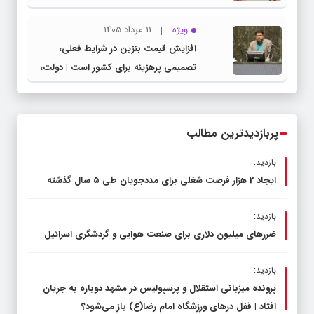
شهرستان چناران
ویژه
11 مرداد 1405
افزایش قیمت بنزین در شرایط فعلی،
تصمیمی پرهزینه برای کشور است | دولت،
قاچاق سوخت و عوامل اصلی ناترازی را
محدود کند، نه سفره مردم
پربازدیدترین مطالب
بازدید:
ایجاد 2 هزار فرصت شغلی برای مددجویان طی ۵ سال گذشته
بازدید:
ضررهای میلیون دلاری برای صنعت هوایی و گردشگری اسرائیل
بازدید:
پرونده میزبانی استقلال و پرسپولیس در مشهد دوباره به جریان
افتاد | قفل در‌های ورزشگاه امام رضا(ع) باز می‌شود؟