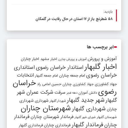
بازدید:
۵۸ شطرنج‌ باز از ۱۷ استان در حال رقابت در گلمکان
ابر برچسب ها
آموزش و پرورش
اخبار مشهد
اخبار چناران
آموزش و پرورش چنارن
اخبار گلبهار
استاندار خراسان رضوی
استانداری
خراسان رضوی
انتخابات
امام جمعه چناران
امام جمعه گلبهار
خراسان
جهاد کشاورزی
جهاد کشاورزی چناران
حسین امامی راد
رضوی
شرکت عمران شهر
سرقت
دانش آموزان
دهه فجر
شهر جدید گلبهار
گلبهار
شهرداری
شهرداری
شهردار گلبهار
شهرستان چناران
شهرداری گلبهار
چناران
فرماندار
فرماندار شهرستان چناران
شهرستان گلبهار
شورای شهر گلبهار
فرماندار گلبهار
چناران
فرمانداری چناران
فرمانداری گلبهار