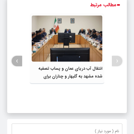
مطالب مرتبط
›
‹
انتقال آب دریای عمان و پساب تصفیه
شده مشهد به گلبهار و چناران برای
مصارف صنعتی و کشاورزی | لزوم تسریع
در اجرای پروژه‌های قطار و آزادراه مشهد-
گلبهار- چناران