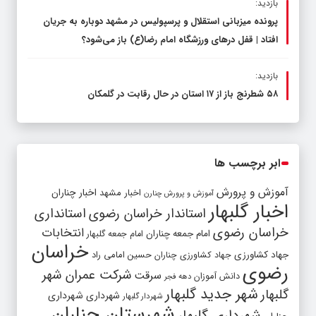
بازدید:
پرونده میزبانی استقلال و پرسپولیس در مشهد دوباره به جریان
افتاد | قفل در‌های ورزشگاه امام رضا(ع) باز می‌شود؟
بازدید:
۵۸ شطرنج‌ باز از ۱۷ استان در حال رقابت در گلمکان
ابر برچسب ها
آموزش و پرورش
اخبار مشهد
اخبار چناران
آموزش و پرورش چنارن
اخبار گلبهار
استاندار خراسان رضوی
استانداری
خراسان رضوی
انتخابات
امام جمعه چناران
امام جمعه گلبهار
خراسان
جهاد کشاورزی
جهاد کشاورزی چناران
حسین امامی راد
رضوی
شرکت عمران شهر
سرقت
دانش آموزان
دهه فجر
شهر جدید گلبهار
گلبهار
شهرداری
شهرداری
شهردار گلبهار
شهرستان چناران
شهرداری گلبهار