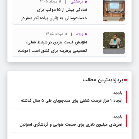
فرهنگی
11 مرداد 1405
مدیرکل آموزش و پرورش خراسان رضوی
آمادگی بیش از ۱۵ موکب برای
خدمات‌رسانی به زائران پیاده آخر صفر در
شهرستان چناران
ویژه
11 مرداد 1405
افزایش قیمت بنزین در شرایط فعلی،
تصمیمی پرهزینه برای کشور است | دولت،
قاچاق سوخت و عوامل اصلی ناترازی را
محدود کند، نه سفره مردم
پربازدیدترین مطالب
بازدید:
ایجاد 2 هزار فرصت شغلی برای مددجویان طی ۵ سال گذشته
بازدید:
ضررهای میلیون دلاری برای صنعت هوایی و گردشگری اسرائیل