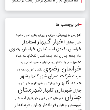
۵۸ شطرنج‌ باز از ۱۷ استان در حال رقابت در گلمکان
ابر برچسب ها
آموزش و پرورش
اخبار مشهد
آموزش و پرورش چنارن
اخبار گلبهار
استاندار
اخبار چناران
خراسان رضوی
استانداری خراسان رضوی
انتخابات
امام جمعه چناران
جهاد
امام جمعه گلبهار
کشاورزی
جهاد کشاورزی چناران
حسین امامی راد
خراسان رضوی
دانش آموزان
دهه فجر
شهر
شرکت عمران شهر گلبهار
سرقت
جدید گلبهار
شهرداری
شهرداری
شهردار گلبهار
شهرستان
شهرداری گلبهار
چناران
چناران
فرماندار
شهرستان گلبهار
شورای شهر گلبهار
فرماندار
فرماندار چناران
شهرستان چناران