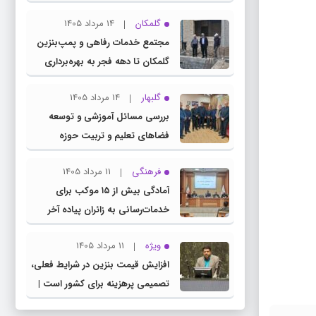
چناران
گلمکان
14 مرداد 1405
مجتمع خدمات رفاهی و پمپ‌بنزین
گلمکان تا دهه فجر به بهره‌برداری
می‌رسد
گلبهار
14 مرداد 1405
بررسی مسائل آموزشی و توسعه
فضاهای تعلیم و تربیت حوزه
انتخابیه در نشست مشترک عضو
فرهنگی
11 مرداد 1405
کمیسیون آموزش مجلس با مدیرکل
آمادگی بیش از ۱۵ موکب برای
آموزش و پرورش خراسان رضوی
خدمات‌رسانی به زائران پیاده آخر
صفر در شهرستان چناران
ویژه
11 مرداد 1405
افزایش قیمت بنزین در شرایط فعلی،
تصمیمی پرهزینه برای کشور است |
دولت، قاچاق سوخت و عوامل اصلی