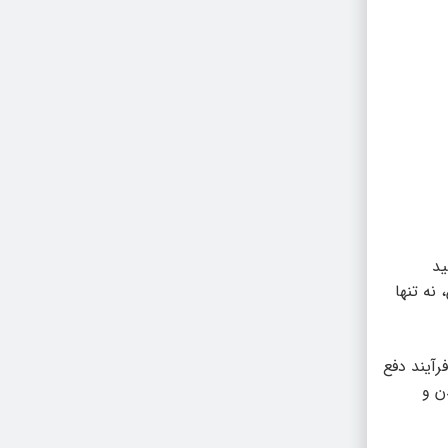
ت. این نوشیدنی، سرشار از ویتامین C و اسید
نه تنها
ا فرآیند دفع
ن و