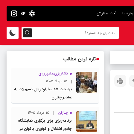
رباره ما
ثبت سفارش
تازه ترین مطالب
کشاورزی،دامپروری
15 مرداد 1405
پرداخت ۸۵ میلیارد ریال تسهیلات به
عشایر چناران
چناران
15 مرداد 1405
برنامه‌ریزی برای برگزاری نمایشگاه
جامع اشتغال و نوآوری بانوان در