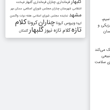
گلبهار
فرمانداری چناران
فرمانداری گلبهار
فرمانده
انتظامی شهرستان چناران
مجلس شورای اسلامی
مسکن مهر
مشهد
واکسن
نماینده مجلس شورای اسلامی
هفته دولت
سیم،
کلام
چناران
کرونا
ویروس کرونا
کرونا
زیکی و
تازه
گلبهار
کلام تازه نیوز
نسان
گلمکان
. این میزان کمک می‌کند
بیعی
ای سلامت