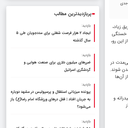
ناترازی را محدود کند، نه سفره مردم
 جدی
پربازدیدترین مطالب
بازدید:
یق زیاد،
ایجاد 2 هزار فرصت شغلی برای مددجویان طی ۵
 و خستگی
 این رو،
سال گذشته
بازدید:
ی‌مدت در
ضررهای میلیون دلاری برای صنعت هوایی و
دن شوند.
گردشگری اسرائیل
 آن‌ها
بازدید:
پرونده میزبانی استقلال و پرسپولیس در مشهد دوباره
دراته و
به جریان افتاد | قفل در‌های ورزشگاه امام رضا(ع) باز
ز
می‌شود؟
بازدید: