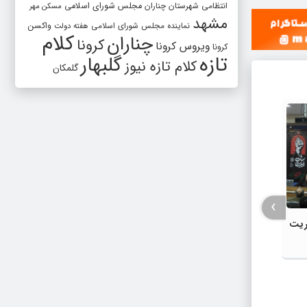
انتظامی شهرستان چناران
مجلس شورای اسلامی
مسکن مهر
مشهد
واکسن
نماینده مجلس شورای اسلامی
هفته دولت
کلام
چناران
کرونا
ویروس کرونا
کرونا
تازه
گلبهار
کلام تازه نیوز
گلمکان
›
وریت
اجتماعات شبانه مردم، سرمایه راهبردی
کشور و ضامن امنیت ملی است | دفاع از
«سیب»،