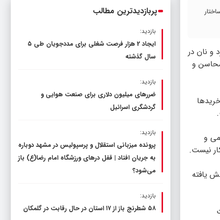
پربازدیدترین مطالب
اختار
بازدید:
ایجاد 2 هزار فرصت شغلی برای مددجویان طی ۵
 و نان در
سال گذشته
محاسن و
بازدید:
ضررهای میلیون دلاری برای صنعت هوایی و
خریدها
گردشگری اسرائیل
بازدید:
می و
پرونده میزبانی استقلال و پرسپولیس در مشهد دوباره
کار نیست.
به جریان افتاد | قفل در‌های ورزشگاه امام رضا(ع) باز
می‌شود؟
دود ۶ درصد از مصرف نان کاهش یافته
بازدید:
۵۸ شطرنج‌ باز از ۱۷ استان در حال رقابت در گلمکان