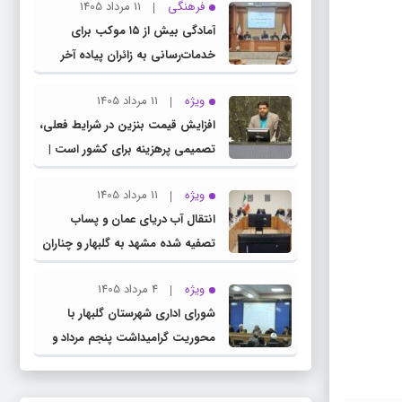
فرهنگی
11 مرداد 1405
کمیسیون آموزش مجلس با مدیرکل
آمادگی بیش از ۱۵ موکب برای
آموزش و پرورش خراسان رضوی
خدمات‌رسانی به زائران پیاده آخر
صفر در شهرستان چناران
ویژه
11 مرداد 1405
افزایش قیمت بنزین در شرایط فعلی،
تصمیمی پرهزینه برای کشور است |
دولت، قاچاق سوخت و عوامل اصلی
ویژه
11 مرداد 1405
ناترازی را محدود کند، نه سفره مردم
انتقال آب دریای عمان و پساب
تصفیه شده مشهد به گلبهار و چناران
برای مصارف صنعتی و کشاورزی |
ویژه
4 مرداد 1405
لزوم تسریع در اجرای پروژه‌های قطار
شورای اداری شهرستان گلبهار با
و آزادراه مشهد- گلبهار- چناران
محوریت گرامیداشت پنجم مرداد و
تجلیل از خادمان عرصه نماز برگزار شد