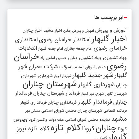
ابر برچسب ها
آموزش و پرورش
اخبار مشهد
اخبار چناران
آموزش و پرورش چنارن
اخبار گلبهار
استاندار خراسان رضوی
استانداری
خراسان رضوی
انتخابات
امام جمعه چناران
امام جمعه گلبهار
خراسان
جهاد کشاورزی
جهاد کشاورزی چناران
حسین امامی راد
رضوی
شرکت عمران شهر
سرقت
دانش آموزان
دهه فجر
شهر جدید گلبهار
گلبهار
شهرداری
شهرداری
شهردار گلبهار
شهرستان چناران
شهرداری گلبهار
چناران
فرماندار
فرماندار شهرستان چناران
شهرستان گلبهار
شورای شهر گلبهار
فرماندار گلبهار
چناران
فرمانداری چناران
فرمانداری گلبهار
فرمانده انتظامی شهرستان چناران
مجلس شورای اسلامی
مسکن مهر
مشهد
ویروس
واکسن کرونا
نماینده مجلس شورای اسلامی
هفته دولت
کلام تازه
چناران
کرونا
کلام تازه نیوز
کرونا
گلبهار
گلمکان