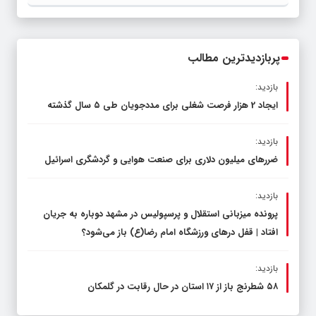
قاچاق سوخت و عوامل اصلی ناترازی را
محدود کند، نه سفره مردم
پربازدیدترین مطالب
بازدید:
ایجاد 2 هزار فرصت شغلی برای مددجویان طی ۵ سال گذشته
بازدید:
ضررهای میلیون دلاری برای صنعت هوایی و گردشگری اسرائیل
بازدید:
پرونده میزبانی استقلال و پرسپولیس در مشهد دوباره به جریان
افتاد | قفل در‌های ورزشگاه امام رضا(ع) باز می‌شود؟
بازدید:
۵۸ شطرنج‌ باز از ۱۷ استان در حال رقابت در گلمکان