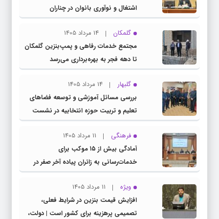
اشتغال و نوآوری بانوان در چناران
گلمکان
14 مرداد 1405
مجتمع خدمات رفاهی و پمپ‌بنزین گلمکان
تا دهه فجر به بهره‌برداری می‌رسد
گلبهار
14 مرداد 1405
بررسی مسائل آموزشی و توسعه فضاهای
تعلیم و تربیت حوزه انتخابیه در نشست
مشترک عضو کمیسیون آموزش مجلس با
فرهنگی
11 مرداد 1405
مدیرکل آموزش و پرورش خراسان رضوی
آمادگی بیش از ۱۵ موکب برای
خدمات‌رسانی به زائران پیاده آخر صفر در
شهرستان چناران
ویژه
11 مرداد 1405
افزایش قیمت بنزین در شرایط فعلی،
تصمیمی پرهزینه برای کشور است | دولت،