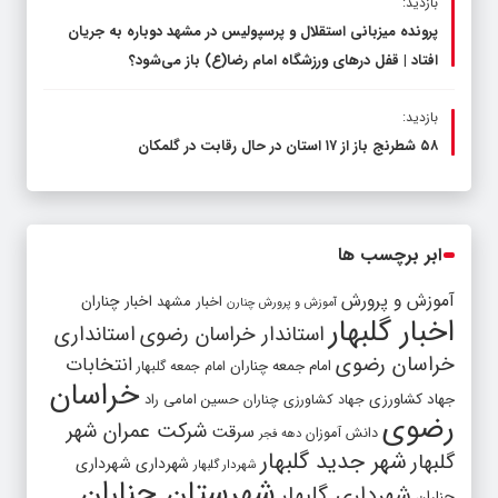
بازدید:
پرونده میزبانی استقلال و پرسپولیس در مشهد دوباره به جریان
افتاد | قفل در‌های ورزشگاه امام رضا(ع) باز می‌شود؟
بازدید:
۵۸ شطرنج‌ باز از ۱۷ استان در حال رقابت در گلمکان
ابر برچسب ها
آموزش و پرورش
اخبار مشهد
اخبار چناران
آموزش و پرورش چنارن
اخبار گلبهار
استاندار خراسان رضوی
استانداری
خراسان رضوی
انتخابات
امام جمعه چناران
امام جمعه گلبهار
خراسان
جهاد کشاورزی
جهاد کشاورزی چناران
حسین امامی راد
رضوی
شرکت عمران شهر
سرقت
دانش آموزان
دهه فجر
شهر جدید گلبهار
گلبهار
شهرداری
شهرداری
شهردار گلبهار
شهرستان چناران
شهرداری گلبهار
چناران