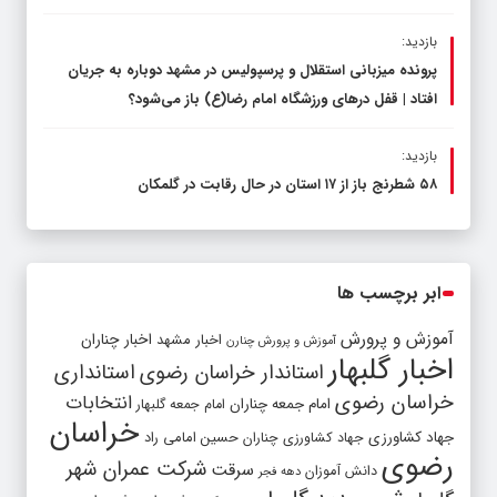
بازدید:
پرونده میزبانی استقلال و پرسپولیس در مشهد دوباره به جریان
افتاد | قفل در‌های ورزشگاه امام رضا(ع) باز می‌شود؟
بازدید:
۵۸ شطرنج‌ باز از ۱۷ استان در حال رقابت در گلمکان
ابر برچسب ها
آموزش و پرورش
اخبار مشهد
اخبار چناران
آموزش و پرورش چنارن
اخبار گلبهار
استاندار خراسان رضوی
استانداری
خراسان رضوی
انتخابات
امام جمعه چناران
امام جمعه گلبهار
خراسان
جهاد کشاورزی
جهاد کشاورزی چناران
حسین امامی راد
رضوی
شرکت عمران شهر
سرقت
دانش آموزان
دهه فجر