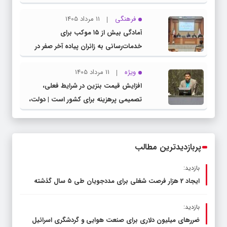
مشترک عضو کمیسیون آموزش مجلس با
فرهنگی
11 مرداد 1405
مدیرکل آموزش و پرورش خراسان رضوی
آمادگی بیش از ۱۵ موکب برای
خدمات‌رسانی به زائران پیاده آخر صفر در
شهرستان چناران
ویژه
11 مرداد 1405
افزایش قیمت بنزین در شرایط فعلی،
تصمیمی پرهزینه برای کشور است | دولت،
قاچاق سوخت و عوامل اصلی ناترازی را
محدود کند، نه سفره مردم
پربازدیدترین مطالب
بازدید:
ایجاد 2 هزار فرصت شغلی برای مددجویان طی ۵ سال گذشته
بازدید:
ضررهای میلیون دلاری برای صنعت هوایی و گردشگری اسرائیل