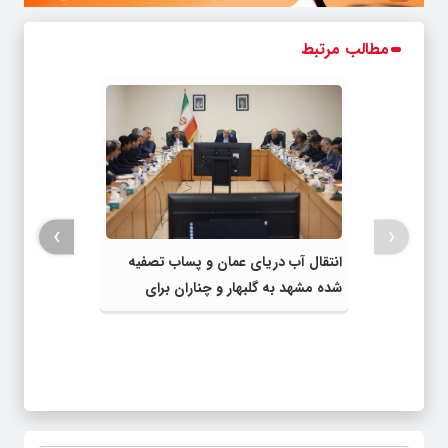
مطالب مرتبط
›
‹
انتقال آب دریای عمان و پساب تصفیه
شده مشهد به گلبهار و چناران برای
مصارف صنعتی و کشاورزی | لزوم تسریع
در اجرای پروژه‌های قطار و آزادراه مشهد-
گلبهار- چناران