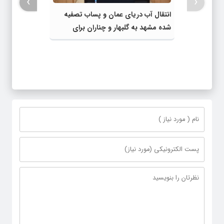
›
‹
انتقال آب دریای عمان و پساب تصفیه
شده مشهد به گلبهار و چناران برای
مصارف صنعتی و کشاورزی | لزوم تسریع
در اجرای پروژه‌های قطار و آزادراه مشهد-
گلبهار- چناران