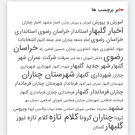
ابر برچسب ها
آموزش و پرورش
اخبار مشهد
اخبار چناران
آموزش و پرورش چنارن
اخبار گلبهار
استاندار خراسان رضوی
استانداری
خراسان رضوی
انتخابات
امام جمعه چناران
امام جمعه گلبهار
خراسان
جهاد کشاورزی
جهاد کشاورزی چناران
حسین امامی راد
رضوی
شرکت عمران شهر
سرقت
دانش آموزان
دهه فجر
شهر جدید گلبهار
گلبهار
شهرداری
شهرداری
شهردار گلبهار
شهرستان چناران
شهرداری گلبهار
چناران
فرماندار
فرماندار شهرستان چناران
شهرستان گلبهار
شورای شهر گلبهار
فرماندار گلبهار
چناران
فرمانداری چناران
فرمانداری گلبهار
فرمانده انتظامی شهرستان چناران
مجلس شورای اسلامی
مسکن مهر
مشهد
ویروس
واکسن کرونا
نماینده مجلس شورای اسلامی
هفته دولت
کلام تازه
چناران
کرونا
کلام تازه نیوز
کرونا
گلبهار
گلمکان