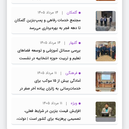
گلمکان
14 مرداد 1405
مجتمع خدمات رفاهی و پمپ‌بنزین گلمکان
تا دهه فجر به بهره‌برداری می‌رسد
گلبهار
14 مرداد 1405
بررسی مسائل آموزشی و توسعه فضاهای
تعلیم و تربیت حوزه انتخابیه در نشست
مشترک عضو کمیسیون آموزش مجلس با
فرهنگی
11 مرداد 1405
مدیرکل آموزش و پرورش خراسان رضوی
آمادگی بیش از ۱۵ موکب برای
خدمات‌رسانی به زائران پیاده آخر صفر در
شهرستان چناران
ویژه
11 مرداد 1405
افزایش قیمت بنزین در شرایط فعلی،
تصمیمی پرهزینه برای کشور است | دولت،
قاچاق سوخت و عوامل اصلی ناترازی را