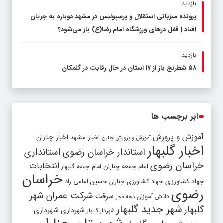
بازدید:
پرونده میزبانی استقلال و پرسپولیس در مشهد دوباره به جریان
افتاد | قفل در‌های ورزشگاه امام رضا(ع) باز می‌شود؟
بازدید:
۵۸ شطرنج‌ باز از ۱۷ استان در حال رقابت در گلمکان
ابر برچسب ها
آموزش و پرورش
اخبار مشهد
اخبار چناران
آموزش و پرورش چنارن
اخبار گلبهار
استاندار خراسان رضوی
استانداری
خراسان رضوی
انتخابات
امام جمعه چناران
امام جمعه گلبهار
خراسان
جهاد کشاورزی
جهاد کشاورزی چناران
حسین امامی راد
رضوی
شرکت عمران شهر
سرقت
دانش آموزان
دهه فجر
شهر جدید گلبهار
گلبهار
شهرداری
شهرداری
شهردار گلبهار