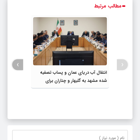
مطالب مرتبط
›
‹
انتقال آب دریای عمان و پساب تصفیه
شده مشهد به گلبهار و چناران برای
مصارف صنعتی و کشاورزی | لزوم تسریع
در اجرای پروژه‌های قطار و آزادراه مشهد-
گلبهار- چناران