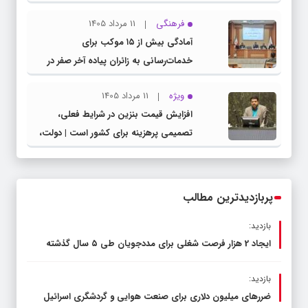
مشترک عضو کمیسیون آموزش مجلس با
فرهنگی
11 مرداد 1405
مدیرکل آموزش و پرورش خراسان رضوی
آمادگی بیش از ۱۵ موکب برای
خدمات‌رسانی به زائران پیاده آخر صفر در
شهرستان چناران
ویژه
11 مرداد 1405
افزایش قیمت بنزین در شرایط فعلی،
تصمیمی پرهزینه برای کشور است | دولت،
قاچاق سوخت و عوامل اصلی ناترازی را
محدود کند، نه سفره مردم
پربازدیدترین مطالب
بازدید:
ایجاد 2 هزار فرصت شغلی برای مددجویان طی ۵ سال گذشته
بازدید:
ضررهای میلیون دلاری برای صنعت هوایی و گردشگری اسرائیل