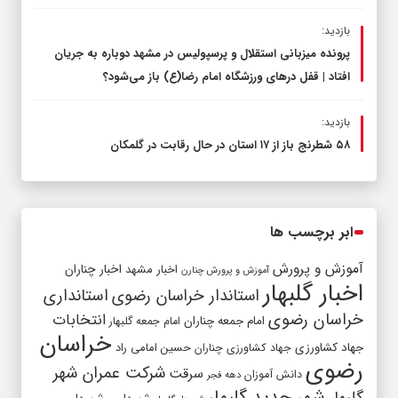
بازدید:
پرونده میزبانی استقلال و پرسپولیس در مشهد دوباره به جریان
افتاد | قفل در‌های ورزشگاه امام رضا(ع) باز می‌شود؟
بازدید:
۵۸ شطرنج‌ باز از ۱۷ استان در حال رقابت در گلمکان
ابر برچسب ها
آموزش و پرورش
اخبار مشهد
اخبار چناران
آموزش و پرورش چنارن
اخبار گلبهار
استاندار خراسان رضوی
استانداری
خراسان رضوی
انتخابات
امام جمعه چناران
امام جمعه گلبهار
خراسان
جهاد کشاورزی
جهاد کشاورزی چناران
حسین امامی راد
رضوی
شرکت عمران شهر
سرقت
دانش آموزان
دهه فجر
شهر جدید گلبهار