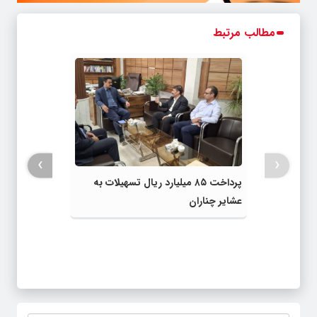
مطالب مرتبط
›
‹
پرداخت ۸۵ میلیارد ریال تسهیلات به
عشایر چناران