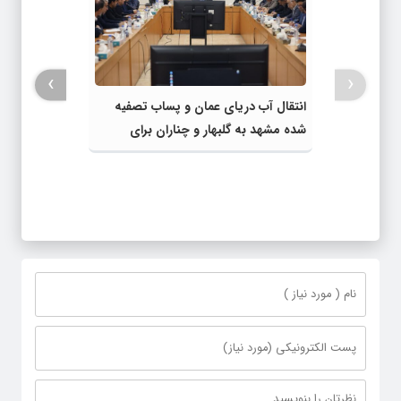
›
‹
انتقال آب دریای عمان و پساب تصفیه
شده مشهد به گلبهار و چناران برای
مصارف صنعتی و کشاورزی | لزوم تسریع
در اجرای پروژه‌های قطار و آزادراه مشهد-
گلبهار- چناران