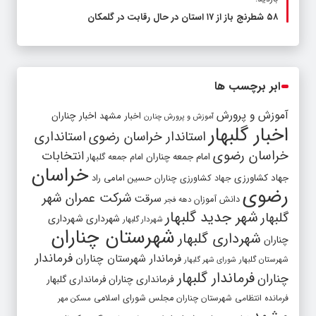
۵۸ شطرنج‌ باز از ۱۷ استان در حال رقابت در گلمکان
ابر برچسب ها
آموزش و پرورش
اخبار مشهد
اخبار چناران
آموزش و پرورش چنارن
اخبار گلبهار
استاندار خراسان رضوی
استانداری
خراسان رضوی
انتخابات
امام جمعه چناران
امام جمعه گلبهار
خراسان
جهاد کشاورزی
جهاد کشاورزی چناران
حسین امامی راد
رضوی
شرکت عمران شهر
سرقت
دانش آموزان
دهه فجر
شهر جدید گلبهار
گلبهار
شهرداری
شهرداری
شهردار گلبهار
شهرستان چناران
شهرداری گلبهار
چناران
فرماندار
فرماندار شهرستان چناران
شهرستان گلبهار
شورای شهر گلبهار
فرماندار گلبهار
چناران
فرمانداری چناران
فرمانداری گلبهار
فرمانده انتظامی شهرستان چناران
مجلس شورای اسلامی
مسکن مهر