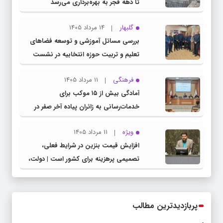
تا دهه فجر به بهره‌برداری می‌رسد
گلبهار
14 مرداد 1405
بررسی مسائل آموزشی و توسعه فضاهای
تعلیم و تربیت حوزه انتخابیه در نشست
مشترک عضو کمیسیون آموزش مجلس با
فرهنگی
11 مرداد 1405
مدیرکل آموزش و پرورش خراسان رضوی
آمادگی بیش از ۱۵ موکب برای
خدمات‌رسانی به زائران پیاده آخر صفر در
شهرستان چناران
ویژه
11 مرداد 1405
افزایش قیمت بنزین در شرایط فعلی،
تصمیمی پرهزینه برای کشور است | دولت،
قاچاق سوخت و عوامل اصلی ناترازی را
محدود کند، نه سفره مردم
پربازدیدترین مطالب