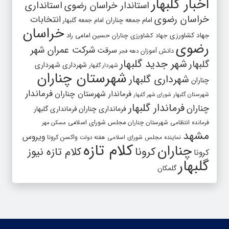
اخبار گلبهار
استاندار خراسان رضوی
استانداری
خراسان رضوی
انتخابات
امام جمعه چناران
امام جمعه گلبهار
خراسان
جهاد کشاورزی
جهاد کشاورزی چناران
حسین امامی راد
رضوی
شرکت عمران شهر
سرقت
دانش آموزان
دهه فجر
شهر جدید گلبهار
گلبهار
شهرداری
شهرداری
شهردار گلبهار
شهرستان چناران
شهرداری گلبهار
چناران
فرماندار
فرماندار شهرستان چناران
شهرستان گلبهار
شورای شهر گلبهار
فرماندار گلبهار
چناران
فرمانداری چناران
فرمانداری گلبهار
فرمانده انتظامی شهرستان چناران
مجلس شورای اسلامی
مسکن مهر
مشهد
ویروس
واکسن کرونا
نماینده مجلس شورای اسلامی
هفته دولت
کلام تازه
چناران
کرونا
کلام تازه نیوز
کرونا
گلبهار
گلمکان