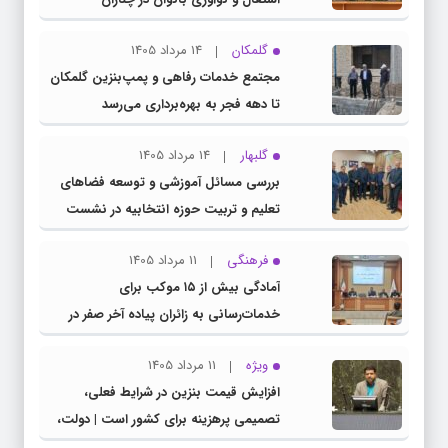
گلمکان
14 مرداد 1405
مجتمع خدمات رفاهی و پمپ‌بنزین گلمکان
تا دهه فجر به بهره‌برداری می‌رسد
گلبهار
14 مرداد 1405
بررسی مسائل آموزشی و توسعه فضاهای
تعلیم و تربیت حوزه انتخابیه در نشست
مشترک عضو کمیسیون آموزش مجلس با
فرهنگی
11 مرداد 1405
مدیرکل آموزش و پرورش خراسان رضوی
آمادگی بیش از ۱۵ موکب برای
خدمات‌رسانی به زائران پیاده آخر صفر در
شهرستان چناران
ویژه
11 مرداد 1405
افزایش قیمت بنزین در شرایط فعلی،
تصمیمی پرهزینه برای کشور است | دولت،
قاچاق سوخت و عوامل اصلی ناترازی را