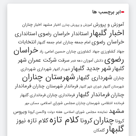
ابر برچسب ها
آموزش و پرورش
اخبار مشهد
اخبار چناران
آموزش و پرورش چنارن
اخبار گلبهار
استاندار خراسان رضوی
استانداری
خراسان رضوی
انتخابات
امام جمعه چناران
امام جمعه گلبهار
خراسان
جهاد کشاورزی
جهاد کشاورزی چناران
حسین امامی راد
رضوی
شرکت عمران شهر
سرقت
دانش آموزان
دهه فجر
شهر جدید گلبهار
گلبهار
شهرداری
شهرداری
شهردار گلبهار
شهرستان چناران
شهرداری گلبهار
چناران
فرماندار
فرماندار شهرستان چناران
شهرستان گلبهار
شورای شهر گلبهار
فرماندار گلبهار
چناران
فرمانداری چناران
فرمانداری گلبهار
فرمانده انتظامی شهرستان چناران
مجلس شورای اسلامی
مسکن مهر
مشهد
ویروس
واکسن کرونا
نماینده مجلس شورای اسلامی
هفته دولت
کلام تازه
چناران
کرونا
کلام تازه نیوز
کرونا
گلبهار
گلمکان