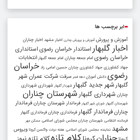
ابر برچسب ها
آموزش و پرورش
اخبار مشهد
اخبار چناران
آموزش و پرورش چنارن
اخبار گلبهار
استاندار خراسان رضوی
استانداری
خراسان رضوی
انتخابات
امام جمعه چناران
امام جمعه گلبهار
خراسان
جهاد کشاورزی
جهاد کشاورزی چناران
حسین امامی راد
رضوی
شرکت عمران شهر
سرقت
دانش آموزان
دهه فجر
شهر جدید گلبهار
گلبهار
شهرداری
شهرداری
شهردار گلبهار
شهرستان چناران
شهرداری گلبهار
چناران
فرماندار
فرماندار شهرستان چناران
شهرستان گلبهار
شورای شهر گلبهار
فرماندار گلبهار
چناران
فرمانداری چناران
فرمانداری گلبهار
فرمانده انتظامی شهرستان چناران
مجلس شورای اسلامی
مسکن مهر
مشهد
ویروس
واکسن کرونا
نماینده مجلس شورای اسلامی
هفته دولت
کلام تازه
چناران
کرونا
کلام تازه نیوز
کرونا