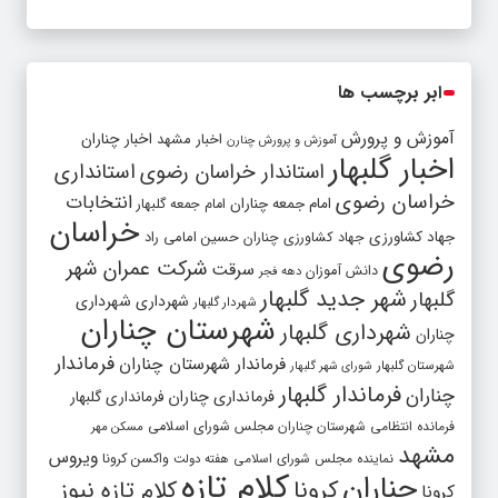
ابر برچسب ها
آموزش و پرورش
اخبار مشهد
اخبار چناران
آموزش و پرورش چنارن
اخبار گلبهار
استاندار خراسان رضوی
استانداری
خراسان رضوی
انتخابات
امام جمعه چناران
امام جمعه گلبهار
خراسان
جهاد کشاورزی
جهاد کشاورزی چناران
حسین امامی راد
رضوی
شرکت عمران شهر
سرقت
دانش آموزان
دهه فجر
شهر جدید گلبهار
گلبهار
شهرداری
شهرداری
شهردار گلبهار
شهرستان چناران
شهرداری گلبهار
چناران
فرماندار
فرماندار شهرستان چناران
شهرستان گلبهار
شورای شهر گلبهار
فرماندار گلبهار
چناران
فرمانداری چناران
فرمانداری گلبهار
فرمانده انتظامی شهرستان چناران
مجلس شورای اسلامی
مسکن مهر
مشهد
ویروس
واکسن کرونا
نماینده مجلس شورای اسلامی
هفته دولت
کلام تازه
چناران
کرونا
کلام تازه نیوز
کرونا