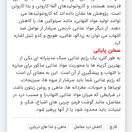
قدرتمند هستند، و کاروتنوئیدهای آلفا-کاروتن و بتا-کاروتن
است. پژوهش ها نشان داده اند که کاروتنوئیدها می
توانند تولید مواد التهابی، مانند سیتوکین ها، را کاهش
دهند. از دیگر مواد غذایی نارنجی سرشار از عوامل ضد
التهاب می توان به زردآلو، طالبی، هویج و کدو تنبل اشاره
کرد.
سخن پایانی
به طور کلی، یک رژیم غذایی سبک مدیترانه ای یکی از
بهترین گزینه ها با محوریت مواد غذایی مذکور برای مبارزه
با التهاب و پیشگیری از آن است. این به معنای آن است
که رژیم غذایی شما باید سرشار از میوه ها، سبزیجات،
لوبیاها و حبوبات، مغزدانه ها، ماهی و روغن زیتون باشد،
در شرایطی که میزان مواد غذایی التهاب‌زا و مسبب درد در
مفاصل، مانند گوشت قرمز، چربی های اشباع، شکر، و
لبنیات، باید محدود شود یا از آنها پرهیز شود.
قارچ
کاهش درد مفاصل
ماهی و غذا های دریایی