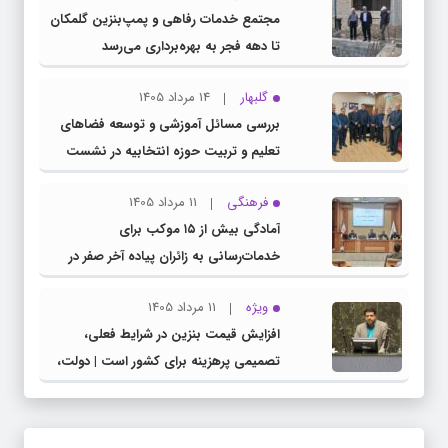
مجتمع خدمات رفاهی و پمپ‌بنزین گلمکان
تا دهه فجر به بهره‌برداری می‌رسد
گلبهار
14 مرداد 1405
بررسی مسائل آموزشی و توسعه فضاهای
تعلیم و تربیت حوزه انتخابیه در نشست
مشترک عضو کمیسیون آموزش مجلس با
فرهنگی
11 مرداد 1405
مدیرکل آموزش و پرورش خراسان رضوی
آمادگی بیش از ۱۵ موکب برای
خدمات‌رسانی به زائران پیاده آخر صفر در
شهرستان چناران
ویژه
11 مرداد 1405
افزایش قیمت بنزین در شرایط فعلی،
تصمیمی پرهزینه برای کشور است | دولت،
قاچاق سوخت و عوامل اصلی ناترازی را
محدود کند، نه سفره مردم