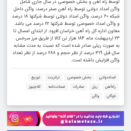
توسط راه آهن و بخش خصوصی در سال جاری شامل
واگن امداد دولتی توسط راه آهن صفر درصد، واگن داخل
شبکه 60 درصد، واگن امداد دولتی توسط شرکتها 18 درصد
و واگن امداد خصوصی توسط شرکتها 22 درصد می باشد.
معاون اداره کل راه آهن خراسان افزود: از ابتدای امسال تا
23 اردیبهشت ماه، 184 هزار تن کالا از طریق مرز سرخس
به صورت ریلی صادر شده است که نسبت به مدت مشابه
سال قبل 319 درصد از نظر حجم و 288 درصد از نظر تعداد
واگن افزایش داشته است.
امداد‌دولتی
بخش خصوصی
ترانزیت
توزیع
راه‌آهن
ریل
صادرات
ضمانت‌نامه
کلام‌نیوز
ناوگان
واگن