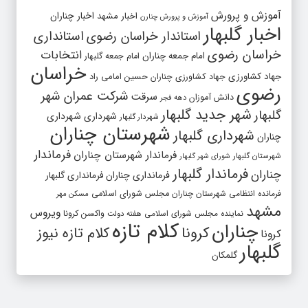
آموزش و پرورش
اخبار مشهد
اخبار چناران
آموزش و پرورش چنارن
اخبار گلبهار
استاندار خراسان رضوی
استانداری
خراسان رضوی
انتخابات
امام جمعه چناران
امام جمعه گلبهار
خراسان
جهاد کشاورزی
جهاد کشاورزی چناران
حسین امامی راد
رضوی
شرکت عمران شهر
سرقت
دانش آموزان
دهه فجر
شهر جدید گلبهار
گلبهار
شهرداری
شهرداری
شهردار گلبهار
شهرستان چناران
شهرداری گلبهار
چناران
فرماندار
فرماندار شهرستان چناران
شهرستان گلبهار
شورای شهر گلبهار
فرماندار گلبهار
چناران
فرمانداری چناران
فرمانداری گلبهار
فرمانده انتظامی شهرستان چناران
مجلس شورای اسلامی
مسکن مهر
مشهد
ویروس
واکسن کرونا
نماینده مجلس شورای اسلامی
هفته دولت
کلام تازه
چناران
کرونا
کلام تازه نیوز
کرونا
گلبهار
گلمکان