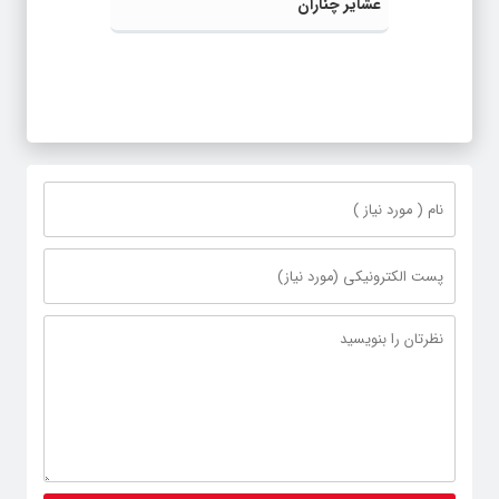
عشایر چناران