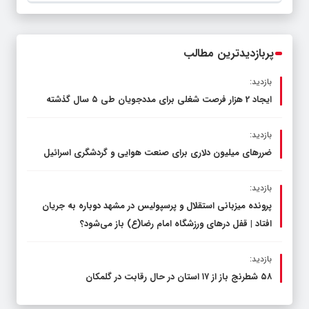
قاچاق سوخت و عوامل اصلی ناترازی را
محدود کند، نه سفره مردم
پربازدیدترین مطالب
بازدید:
ایجاد 2 هزار فرصت شغلی برای مددجویان طی ۵ سال گذشته
بازدید:
ضررهای میلیون دلاری برای صنعت هوایی و گردشگری اسرائیل
بازدید:
پرونده میزبانی استقلال و پرسپولیس در مشهد دوباره به جریان
افتاد | قفل در‌های ورزشگاه امام رضا(ع) باز می‌شود؟
بازدید:
۵۸ شطرنج‌ باز از ۱۷ استان در حال رقابت در گلمکان