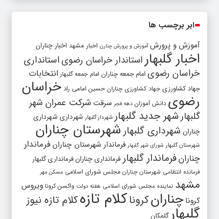
ابر برچسب ها
آموزش و پرورش
اخبار مشهد
اخبار چناران
آموزش و پرورش چنارن
اخبار گلبهار
استاندار خراسان رضوی
استانداری
خراسان رضوی
انتخابات
امام جمعه چناران
امام جمعه گلبهار
خراسان
جهاد کشاورزی
جهاد کشاورزی چناران
حسین امامی راد
رضوی
شرکت عمران شهر
سرقت
دانش آموزان
دهه فجر
شهر جدید گلبهار
گلبهار
شهرداری
شهرداری
شهردار گلبهار
شهرستان چناران
شهرداری گلبهار
چناران
فرماندار
فرماندار شهرستان چناران
شهرستان گلبهار
شورای شهر گلبهار
فرماندار گلبهار
چناران
فرمانداری چناران
فرمانداری گلبهار
فرمانده انتظامی شهرستان چناران
مجلس شورای اسلامی
مسکن مهر
مشهد
ویروس
واکسن کرونا
نماینده مجلس شورای اسلامی
هفته دولت
کلام تازه
چناران
کرونا
کلام تازه نیوز
کرونا
گلبهار
گلمکان