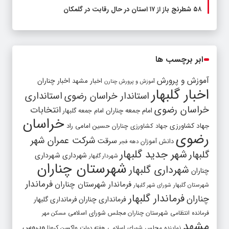
۵۸ شطرنج‌ باز از ۱۷ استان در حال رقابت در گلمکان
ابر برچسب ها
آموزش و پرورش
اخبار مشهد
اخبار چناران
آموزش و پرورش چنارن
اخبار گلبهار
استاندار خراسان رضوی
استانداری
خراسان رضوی
انتخابات
امام جمعه چناران
امام جمعه گلبهار
خراسان
جهاد کشاورزی
جهاد کشاورزی چناران
حسین امامی راد
رضوی
شرکت عمران شهر
سرقت
دانش آموزان
دهه فجر
شهر جدید گلبهار
گلبهار
شهرداری
شهرداری
شهردار گلبهار
شهرستان چناران
شهرداری گلبهار
چناران
فرماندار
فرماندار شهرستان چناران
شهرستان گلبهار
شورای شهر گلبهار
فرماندار گلبهار
چناران
فرمانداری چناران
فرمانداری گلبهار
فرمانده انتظامی شهرستان چناران
مجلس شورای اسلامی
مسکن مهر
مشهد
ویروس
واکسن کرونا
نماینده مجلس شورای اسلامی
هفته دولت