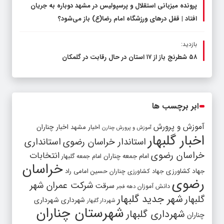
پرونده میزبانی استقلال و پرسپولیس در مشهد دوباره به جریان
افتاد | قفل در‌های ورزشگاه امام رضا(ع) باز می‌شود؟
بازدید:
۵۸ شطرنج‌ باز از ۱۷ استان در حال رقابت در گلمکان
ابر برچسب ها
آموزش و پرورش
اخبار مشهد
اخبار چناران
آموزش و پرورش چنارن
اخبار گلبهار
استاندار خراسان رضوی
استانداری
خراسان رضوی
انتخابات
امام جمعه چناران
امام جمعه گلبهار
خراسان
جهاد کشاورزی
جهاد کشاورزی چناران
حسین امامی راد
رضوی
شرکت عمران شهر
سرقت
دانش آموزان
دهه فجر
شهر جدید گلبهار
گلبهار
شهرداری
شهرداری
شهردار گلبهار
شهرستان چناران
شهرداری گلبهار
چناران