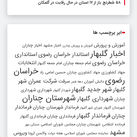
۵۸ شطرنج‌ باز از ۱۷ استان در حال رقابت در گلمکان
ابر برچسب ها
آموزش و پرورش
اخبار مشهد
اخبار چناران
آموزش و پرورش چنارن
اخبار گلبهار
استاندار خراسان رضوی
استانداری
خراسان رضوی
انتخابات
امام جمعه چناران
امام جمعه گلبهار
خراسان
جهاد کشاورزی
جهاد کشاورزی چناران
حسین امامی راد
رضوی
شرکت عمران شهر
سرقت
دانش آموزان
دهه فجر
شهر جدید گلبهار
گلبهار
شهرداری
شهرداری
شهردار گلبهار
شهرستان چناران
شهرداری گلبهار
چناران
فرماندار
فرماندار شهرستان چناران
شهرستان گلبهار
شورای شهر گلبهار
فرماندار گلبهار
چناران
فرمانداری چناران
فرمانداری گلبهار
فرمانده انتظامی شهرستان چناران
مجلس شورای اسلامی
مسکن مهر
مشهد
ویروس
واکسن کرونا
نماینده مجلس شورای اسلامی
هفته دولت