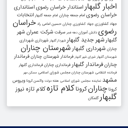
اخبار گلبهار
استاندار خراسان رضوی
استانداری
خراسان رضوی
انتخابات
امام جمعه چناران
امام جمعه گلبهار
خراسان
جهاد کشاورزی
جهاد کشاورزی چناران
حسین امامی راد
رضوی
شرکت عمران شهر
سرقت
دانش آموزان
دهه فجر
شهر جدید گلبهار
گلبهار
شهرداری
شهرداری
شهردار گلبهار
شهرستان چناران
شهرداری گلبهار
چناران
فرماندار
فرماندار شهرستان چناران
شهرستان گلبهار
شورای شهر گلبهار
فرماندار گلبهار
چناران
فرمانداری چناران
فرمانداری گلبهار
فرمانده انتظامی شهرستان چناران
مجلس شورای اسلامی
مسکن مهر
مشهد
ویروس
واکسن کرونا
نماینده مجلس شورای اسلامی
هفته دولت
کلام تازه
چناران
کرونا
کلام تازه نیوز
کرونا
گلبهار
گلمکان