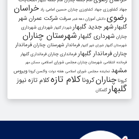
امام جمعه چناران
امام جمعه گلبهار
خراسان
جهاد کشاورزی
جهاد کشاورزی چناران
حسین امامی راد
رضوی
شرکت عمران شهر
سرقت
دانش آموزان
دهه فجر
شهر جدید گلبهار
گلبهار
شهرداری
شهرداری
شهردار گلبهار
شهرستان چناران
شهرداری گلبهار
چناران
فرماندار
فرماندار شهرستان چناران
شهرستان گلبهار
شورای شهر گلبهار
فرماندار گلبهار
چناران
فرمانداری چناران
فرمانداری گلبهار
فرمانده انتظامی شهرستان چناران
مجلس شورای اسلامی
مسکن مهر
مشهد
ویروس
واکسن کرونا
نماینده مجلس شورای اسلامی
هفته دولت
کلام تازه
چناران
کرونا
کلام تازه نیوز
کرونا
گلبهار
گلمکان