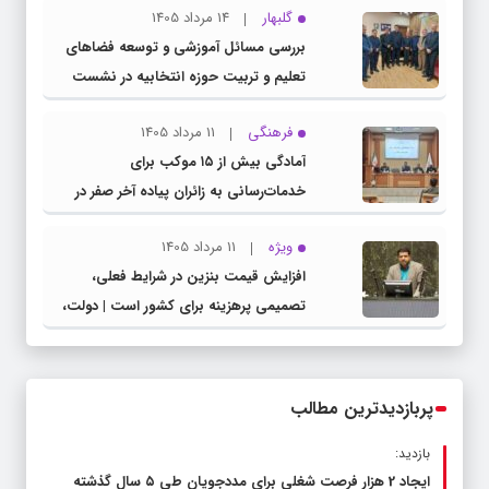
گلبهار
14 مرداد 1405
بررسی مسائل آموزشی و توسعه فضاهای
تعلیم و تربیت حوزه انتخابیه در نشست
مشترک عضو کمیسیون آموزش مجلس با
فرهنگی
11 مرداد 1405
مدیرکل آموزش و پرورش خراسان رضوی
آمادگی بیش از ۱۵ موکب برای
خدمات‌رسانی به زائران پیاده آخر صفر در
شهرستان چناران
ویژه
11 مرداد 1405
افزایش قیمت بنزین در شرایط فعلی،
تصمیمی پرهزینه برای کشور است | دولت،
قاچاق سوخت و عوامل اصلی ناترازی را
محدود کند، نه سفره مردم
پربازدیدترین مطالب
بازدید:
ایجاد 2 هزار فرصت شغلی برای مددجویان طی ۵ سال گذشته