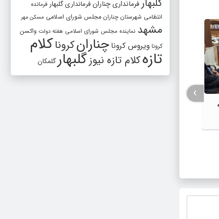
گلبهار
فرمانداری چناران
فرمانداری گلبهار
فرمانده
انتظامی شهرستان چناران
مجلس شورای اسلامی
مسکن مهر
مشهد
واکسن
نماینده مجلس شورای اسلامی
هفته دولت
کلام
چناران
کرونا
ویروس کرونا
کرونا
تازه
گلبهار
کلام تازه نیوز
گلمکان
›
برنامه‌ریزی برای برگزاری نمایشگاه جامع
مجتمع 
اشتغال و نوآوری بانوان در چناران
گلمکان 
می‌رسد