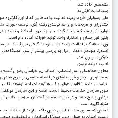
تشخیص داده شد.
زمینه فعالیت کارگروه‌ها
علی رسولیان افزود: زمینه فعالیت واحدهایی که از این کارگروه
کشاورزی و سردخانه و واحد تولیدی رشته آش، توسعه خوراک دام، 
تولید انواع ماسک، پالایشگاه مینی ریفاینری، اختلاط و بسته بن
بتنی غیر مسلح و استقرار واحد تولید خوراک آماده دام است.
وی اضافه کرد: فعالیت واحد تولید آزمایشگاهی ظروف یک بار مص
استقرار مجتمع دامداری نیاز به بررسی بیشتر از سوی دستگاه‌های
کارگروه موکول شد.
فعالیت ۷ واحد تولیدی
معاون هماهنگی امور اقتصادی استانداری خراسان رضوی گفت: با
عدم کاربری مجاز و قرار نداشتن در فاصله مناسبی از طرح هادی
براساس ماده ۱۱ قانون هوای پاک، هرگونه احداث، توسع
سوی سازمان حفاظت محیط زیست است و این سازمان موظف است 
برداری پاسخ دهد و در صورت عدم موافقت آن سازمان، دلایل آن را
منزله تایید است.
اعضای کمیسیون ماده ۱۱ قانون هوای پاک عبارتند 
زیست استان به عنوان دبیر، مدیرکل استاندارد و تحقیقات صنع