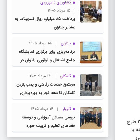
کشاورزی،دامپروری
15 مرداد 1405
پرداخت ۸۵ میلیارد ریال تسهیلات به
عشایر چناران
چناران
15 مرداد 1405
برنامه‌ریزی برای برگزاری نمایشگاه
جامع اشتغال و نوآوری بانوان در
چناران
گلمکان
14 مرداد 1405
مجتمع خدمات رفاهی و پمپ‌بنزین
گلمکان تا دهه فجر به بهره‌برداری
می‌رسد
گلبهار
14 مرداد 1405
بررسی مسائل آموزشی و توسعه
معاون هماهنگی امور اقتصادی استانداری خراسان رضوی در نشست این کارگروه گفت: در این نشست ۳۰ طرح
فضاهای تعلیم و تربیت حوزه
ه با
انتخابیه در نشست مشترک عضو
یی