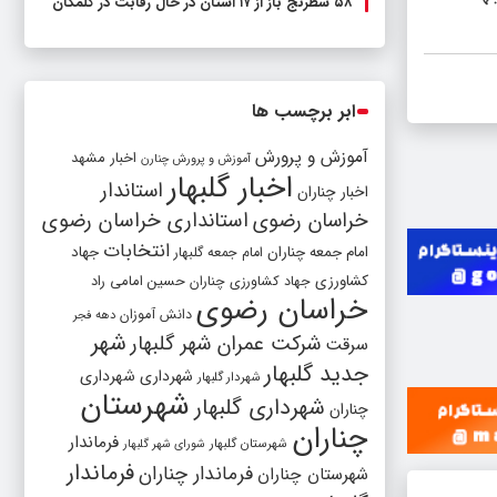
۵۸ شطرنج‌ باز از ۱۷ استان در حال رقابت در گلمکان
ابر برچسب ها
آموزش و پرورش
اخبار مشهد
آموزش و پرورش چنارن
اخبار گلبهار
استاندار
اخبار چناران
خراسان رضوی
استانداری خراسان رضوی
انتخابات
امام جمعه چناران
جهاد
امام جمعه گلبهار
کشاورزی
جهاد کشاورزی چناران
حسین امامی راد
خراسان رضوی
دانش آموزان
دهه فجر
شهر
شرکت عمران شهر گلبهار
سرقت
جدید گلبهار
شهرداری
شهرداری
شهردار گلبهار
شهرستان
شهرداری گلبهار
چناران
چناران
فرماندار
شهرستان گلبهار
شورای شهر گلبهار
فرماندار
فرماندار چناران
شهرستان چناران