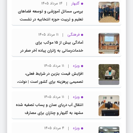
گلبهار
14 مرداد 1405
بررسی مسائل آموزشی و توسعه فضاهای
تعلیم و تربیت حوزه انتخابیه در نشست
مشترک عضو کمیسیون آموزش مجلس با
فرهنگی
11 مرداد 1405
مدیرکل آموزش و پرورش خراسان رضوی
آمادگی بیش از ۱۵ موکب برای
خدمات‌رسانی به زائران پیاده آخر صفر در
شهرستان چناران
ویژه
11 مرداد 1405
افزایش قیمت بنزین در شرایط فعلی،
تصمیمی پرهزینه برای کشور است | دولت،
قاچاق سوخت و عوامل اصلی ناترازی را
ویژه
11 مرداد 1405
محدود کند، نه سفره مردم
انتقال آب دریای عمان و پساب تصفیه شده
مشهد به گلبهار و چناران برای مصارف
صنعتی و کشاورزی | لزوم تسریع در اجرای
ویژه
4 مرداد 1405
پروژه‌های قطار و آزادراه مشهد- گلبهار-