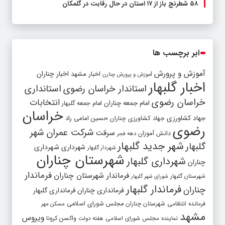
۵۸ شطرنج‌ باز از ۱۷ استان در حال رقابت در گلمکان
ابر برچسب ها
آموزش و پرورش
اخبار مشهد
اخبار چناران
آموزش و پرورش چنارن
اخبار گلبهار
استاندار خراسان رضوی
استانداری
خراسان رضوی
انتخابات
امام جمعه چناران
امام جمعه گلبهار
خراسان
جهاد کشاورزی
جهاد کشاورزی چناران
حسین امامی راد
رضوی
شرکت عمران شهر
سرقت
دانش آموزان
دهه فجر
شهر جدید گلبهار
گلبهار
شهرداری
شهرداری
شهردار گلبهار
شهرستان چناران
شهرداری گلبهار
چناران
فرماندار
فرماندار شهرستان چناران
شهرستان گلبهار
شورای شهر گلبهار
فرماندار گلبهار
چناران
فرمانداری چناران
فرمانداری گلبهار
فرمانده انتظامی شهرستان چناران
مجلس شورای اسلامی
مسکن مهر
مشهد
ویروس
واکسن کرونا
نماینده مجلس شورای اسلامی
هفته دولت