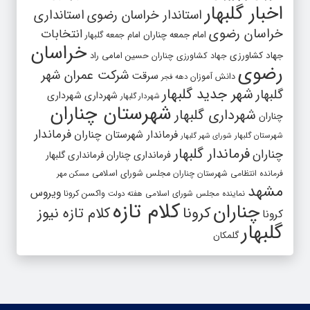
اخبار گلبهار
استاندار خراسان رضوی
استانداری
خراسان رضوی
انتخابات
امام جمعه چناران
امام جمعه گلبهار
خراسان
جهاد کشاورزی
جهاد کشاورزی چناران
حسین امامی راد
رضوی
شرکت عمران شهر
سرقت
دانش آموزان
دهه فجر
شهر جدید گلبهار
گلبهار
شهرداری
شهرداری
شهردار گلبهار
شهرستان چناران
شهرداری گلبهار
چناران
فرماندار
فرماندار شهرستان چناران
شهرستان گلبهار
شورای شهر گلبهار
فرماندار گلبهار
چناران
فرمانداری چناران
فرمانداری گلبهار
فرمانده انتظامی شهرستان چناران
مجلس شورای اسلامی
مسکن مهر
مشهد
ویروس
واکسن کرونا
نماینده مجلس شورای اسلامی
هفته دولت
کلام تازه
چناران
کرونا
کلام تازه نیوز
کرونا
گلبهار
گلمکان