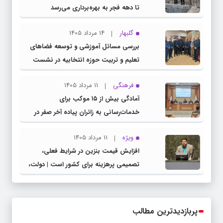
تا دهه فجر به بهره‌برداری می‌رسد
گلبهار
14 مرداد 1405
بررسی مسائل آموزشی و توسعه فضاهای
تعلیم و تربیت حوزه انتخابیه در نشست
مشترک عضو کمیسیون آموزش مجلس با
فرهنگی
11 مرداد 1405
مدیرکل آموزش و پرورش خراسان رضوی
آمادگی بیش از ۱۵ موکب برای
خدمات‌رسانی به زائران پیاده آخر صفر در
شهرستان چناران
ویژه
11 مرداد 1405
افزایش قیمت بنزین در شرایط فعلی،
تصمیمی پرهزینه برای کشور است | دولت،
قاچاق سوخت و عوامل اصلی ناترازی را
محدود کند، نه سفره مردم
پربازدیدترین مطالب