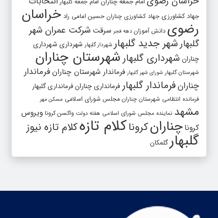
خراسان رضوی
انتخابات
امام جمعه چناران
امام جمعه گلبهار
خراسان
جهاد کشاورزی
جهاد کشاورزی چناران
حسین امامی راد
رضوی
شرکت عمران شهر
سرقت
دانش آموزان
دهه فجر
شهر جدید گلبهار
گلبهار
شهرداری
شهرداری
شهردار گلبهار
شهرستان چناران
شهرداری گلبهار
چناران
فرماندار
فرماندار شهرستان چناران
شهرستان گلبهار
شورای شهر گلبهار
فرماندار گلبهار
چناران
فرمانداری چناران
فرمانداری گلبهار
فرمانده انتظامی شهرستان چناران
مجلس شورای اسلامی
مسکن مهر
مشهد
ویروس
واکسن کرونا
نماینده مجلس شورای اسلامی
هفته دولت
کلام تازه
چناران
کرونا
کلام تازه نیوز
کرونا
گلبهار
گلمکان