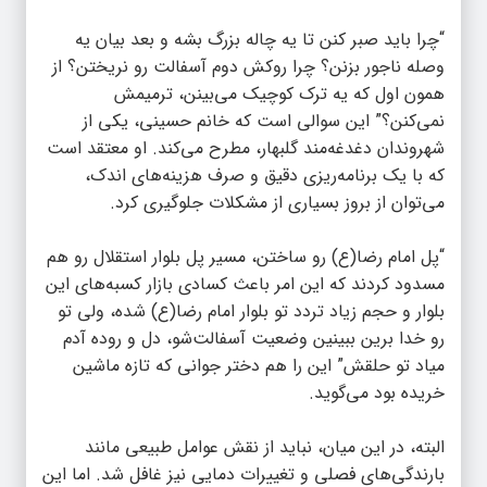
“چرا باید صبر کنن تا یه چاله بزرگ بشه و بعد بیان یه
وصله ناجور بزنن؟ چرا روکش دوم آسفالت رو نریختن؟ از
همون اول که یه ترک کوچیک می‌بینن، ترمیمش
نمی‌کنن؟” این سوالی است که خانم حسینی، یکی از
شهروندان دغدغه‌مند گلبهار، مطرح می‌کند. او معتقد است
که با یک برنامه‌ریزی دقیق و صرف هزینه‌های اندک،
می‌توان از بروز بسیاری از مشکلات جلوگیری کرد.
“پل امام رضا(ع) رو ساختن، مسیر پل بلوار استقلال رو هم
مسدود کردند که این امر باعث کسادی بازار کسبه‌های این
بلوار و حجم زیاد تردد تو بلوار امام رضا(ع) شده، ولی تو
رو خدا برین ببینین وضعیت آسفالت‌شو، دل و روده آدم
میاد تو حلقش” این را هم دختر جوانی که تازه ماشین
خریده بود می‌گوید.
البته، در این میان، نباید از نقش عوامل طبیعی مانند
بارندگی‌های فصلی و تغییرات دمایی نیز غافل شد. اما این