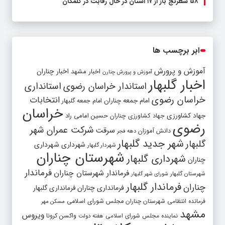
۵۸ شطرنج‌ باز از ۱۷ استان در حال رقابت در گلمکان
ابر برچسب ها
آموزش و پرورش
اخبار مشهد
اخبار چناران
آموزش و پرورش چنارن
اخبار گلبهار
استاندار خراسان رضوی
استانداری
خراسان رضوی
انتخابات
امام جمعه چناران
امام جمعه گلبهار
خراسان
جهاد کشاورزی
جهاد کشاورزی چناران
حسین امامی راد
رضوی
شرکت عمران شهر
سرقت
دانش آموزان
دهه فجر
شهر جدید گلبهار
گلبهار
شهرداری
شهرداری
شهردار گلبهار
شهرستان چناران
شهرداری گلبهار
چناران
فرماندار
فرماندار شهرستان چناران
شهرستان گلبهار
شورای شهر گلبهار
فرماندار گلبهار
چناران
فرمانداری چناران
فرمانداری گلبهار
فرمانده انتظامی شهرستان چناران
مجلس شورای اسلامی
مسکن مهر
مشهد
ویروس
واکسن کرونا
نماینده مجلس شورای اسلامی
هفته دولت