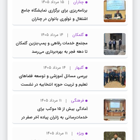
چناران
15 مرداد 1405
برنامه‌ریزی برای برگزاری نمایشگاه جامع
اشتغال و نوآوری بانوان در چناران
گلمکان
14 مرداد 1405
مجتمع خدمات رفاهی و پمپ‌بنزین گلمکان
تا دهه فجر به بهره‌برداری می‌رسد
گلبهار
14 مرداد 1405
بررسی مسائل آموزشی و توسعه فضاهای
تعلیم و تربیت حوزه انتخابیه در نشست
مشترک عضو کمیسیون آموزش مجلس با
فرهنگی
11 مرداد 1405
مدیرکل آموزش و پرورش خراسان رضوی
آمادگی بیش از ۱۵ موکب برای
خدمات‌رسانی به زائران پیاده آخر صفر در
شهرستان چناران
ویژه
11 مرداد 1405