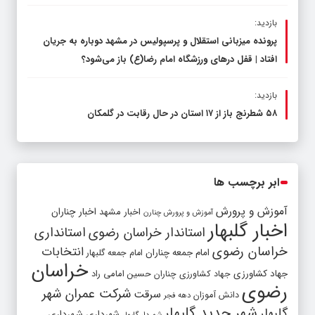
بازدید:
پرونده میزبانی استقلال و پرسپولیس در مشهد دوباره به جریان
افتاد | قفل در‌های ورزشگاه امام رضا(ع) باز می‌شود؟
بازدید:
۵۸ شطرنج‌ باز از ۱۷ استان در حال رقابت در گلمکان
ابر برچسب ها
آموزش و پرورش
اخبار مشهد
اخبار چناران
آموزش و پرورش چنارن
اخبار گلبهار
استاندار خراسان رضوی
استانداری
خراسان رضوی
انتخابات
امام جمعه چناران
امام جمعه گلبهار
خراسان
جهاد کشاورزی
جهاد کشاورزی چناران
حسین امامی راد
رضوی
شرکت عمران شهر
سرقت
دانش آموزان
دهه فجر
شهر جدید گلبهار
گلبهار
شهرداری
شهرداری