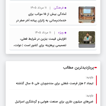
مشترک عضو کمیسیون آموزش مجلس با
فرهنگی
11 مرداد 1405
مدیرکل آموزش و پرورش خراسان رضوی
آمادگی بیش از ۱۵ موکب برای
خدمات‌رسانی به زائران پیاده آخر صفر در
شهرستان چناران
ویژه
11 مرداد 1405
افزایش قیمت بنزین در شرایط فعلی،
تصمیمی پرهزینه برای کشور است | دولت،
قاچاق سوخت و عوامل اصلی ناترازی را
محدود کند، نه سفره مردم
پربازدیدترین مطالب
بازدید:
ایجاد 2 هزار فرصت شغلی برای مددجویان طی ۵ سال گذشته
بازدید:
ضررهای میلیون دلاری برای صنعت هوایی و گردشگری اسرائیل