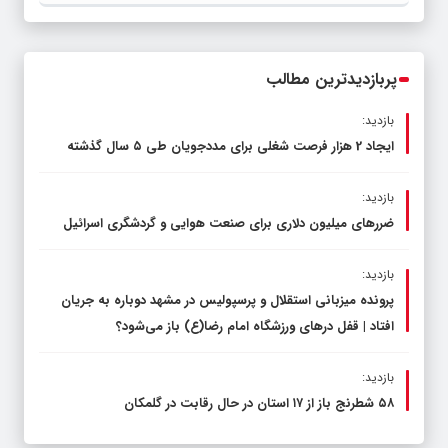
قاچاق سوخت و عوامل اصلی ناترازی را
محدود کند، نه سفره مردم
پربازدیدترین مطالب
بازدید:
ایجاد 2 هزار فرصت شغلی برای مددجویان طی ۵ سال گذشته
بازدید:
ضررهای میلیون دلاری برای صنعت هوایی و گردشگری اسرائیل
بازدید:
پرونده میزبانی استقلال و پرسپولیس در مشهد دوباره به جریان
افتاد | قفل در‌های ورزشگاه امام رضا(ع) باز می‌شود؟
بازدید:
۵۸ شطرنج‌ باز از ۱۷ استان در حال رقابت در گلمکان