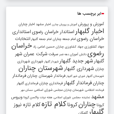
ابر برچسب ها
آموزش و پرورش
اخبار مشهد
اخبار چناران
آموزش و پرورش چنارن
اخبار گلبهار
استاندار خراسان رضوی
استانداری
خراسان رضوی
انتخابات
امام جمعه چناران
امام جمعه گلبهار
خراسان
جهاد کشاورزی
جهاد کشاورزی چناران
حسین امامی راد
رضوی
شرکت عمران شهر
سرقت
دانش آموزان
دهه فجر
شهر جدید گلبهار
گلبهار
شهرداری
شهرداری
شهردار گلبهار
شهرستان چناران
شهرداری گلبهار
چناران
فرماندار
فرماندار شهرستان چناران
شهرستان گلبهار
شورای شهر گلبهار
فرماندار گلبهار
چناران
فرمانداری چناران
فرمانداری گلبهار
فرمانده انتظامی شهرستان چناران
مجلس شورای اسلامی
مسکن مهر
مشهد
ویروس
واکسن کرونا
نماینده مجلس شورای اسلامی
هفته دولت
کلام تازه
چناران
کرونا
کلام تازه نیوز
کرونا
گلبهار
گلمکان