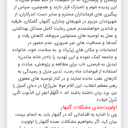
این پدیده شوم و نامبارک قرار دارند و همچنین، سپاس از
پیگیری های فرمانداران محترم و سایر دست اندرکاران، از
شهروندان عزیزم در شهرهای چناران، گلبهار، گلمکان، طرقبه
و شاندیز خواهشمندم ضمن رعایت کامل مسائل بهداشتی
و عمل به توصیه های مسئولین مربوطه، کاهش رفت و
آمدها و مسافرت های غیر ضروری، عدم حضور در
اجتماعات و مکان های پُرتردّد و…به سلامت خود، خانواده
و جامعه کمک نموده و این تهدید را با«در خانه ماندن»
تبدیل به فرصتی ناب برای مطالعه و پژوهش، عبادت و
استفاده از فیوضات ماه رجب، تدبیر منزل و رسیدگی به
کارهای عقب مانده نمایند و در کنار توصیه های معنوی
رهبر معظم انقلاب، این کلام مولا علی(ع) در دعای کمیل را
نیز، ورد زبان داشته باشند که: « اَلّلهُمَّ اغفِر لیَ الذّنوبَ الَّتی
تُنزِلُ البَلاء».
اولویت‌بندی مشکلات گلبهار
وی با اشاره به اقداماتی که در گلبهار باید به انجام برسد،
بیان کرد: اگر بخواهیم مشکلات عمده گلبهار را اولویت