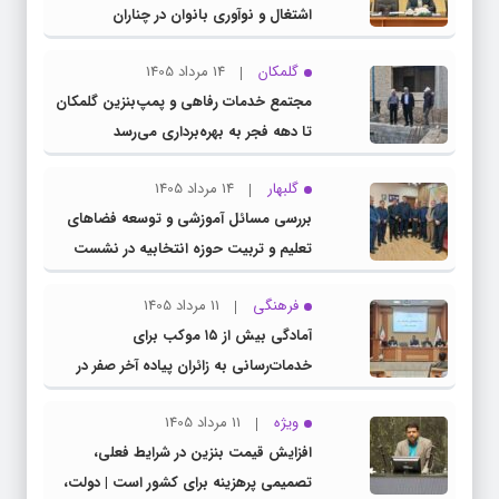
اشتغال و نوآوری بانوان در چناران
گلمکان
14 مرداد 1405
مجتمع خدمات رفاهی و پمپ‌بنزین گلمکان
تا دهه فجر به بهره‌برداری می‌رسد
گلبهار
14 مرداد 1405
بررسی مسائل آموزشی و توسعه فضاهای
تعلیم و تربیت حوزه انتخابیه در نشست
مشترک عضو کمیسیون آموزش مجلس با
فرهنگی
11 مرداد 1405
مدیرکل آموزش و پرورش خراسان رضوی
آمادگی بیش از ۱۵ موکب برای
خدمات‌رسانی به زائران پیاده آخر صفر در
شهرستان چناران
ویژه
11 مرداد 1405
افزایش قیمت بنزین در شرایط فعلی،
تصمیمی پرهزینه برای کشور است | دولت،