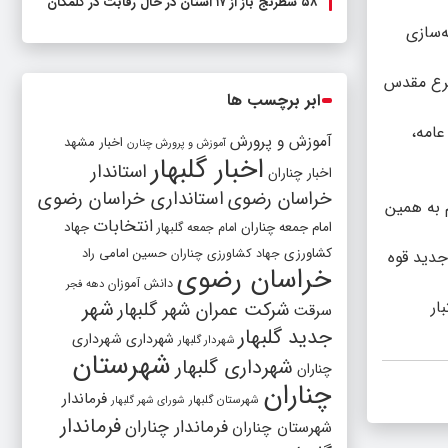
۵۸ شطرنج‌ باز از ۱۷ استان در حال رقابت در گلمکان
‌سازی
شرع مقدس
ابر برچسب ها
عامه،
آموزش و پرورش
اخبار مشهد
آموزش و پرورش چنارن
اخبار گلبهار
استاندار
اخبار چناران
خراسان رضوی
استانداری خراسان رضوی
 به همین
انتخابات
امام جمعه چناران
جهاد
امام جمعه گلبهار
کشاورزی
جهاد کشاورزی چناران
حسین امامی راد
جدید قوه
خراسان رضوی
دانش آموزان
دهه فجر
شهر
ار
شرکت عمران شهر گلبهار
سرقت
جدید گلبهار
شهرداری
شهرداری
شهردار گلبهار
شهرستان
شهرداری گلبهار
چناران
چناران
فرماندار
شهرستان گلبهار
شورای شهر گلبهار
فرماندار
فرماندار چناران
شهرستان چناران