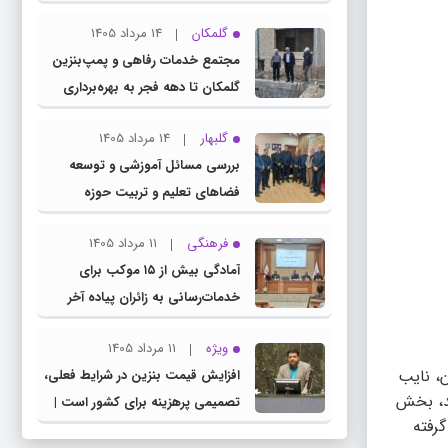
چناران
گلمکان
14 مرداد 1405
مجتمع خدمات رفاهی و پمپ‌بنزین
گلمکان تا دهه فجر به بهره‌برداری
می‌رسد
گلبهار
14 مرداد 1405
بررسی مسائل آموزشی و توسعه
فضاهای تعلیم و تربیت حوزه
انتخابیه در نشست مشترک عضو
فرهنگی
11 مرداد 1405
کمیسیون آموزش مجلس با مدیرکل
آمادگی بیش از ۱۵ موکب برای
آموزش و پرورش خراسان رضوی
خدمات‌رسانی به زائران پیاده آخر
صفر در شهرستان چناران
ویژه
11 مرداد 1405
، نایب
افزایش قیمت بنزین در شرایط فعلی،
د، بخش
تصمیمی پرهزینه برای کشور است |
رفته
دولت، قاچاق سوخت و عوامل اصلی