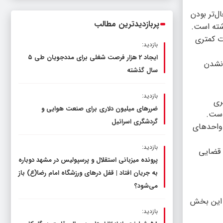
ناترازی را محدود کند، نه سفره مردم
ل‌تر بودن
پربازدیدترین مطالب
شته است.
ت کمتری
بازدید:
ایجاد 2 هزار فرصت شغلی برای مددجویان طی ۵
 نشدن
سال گذشته
بازدید:
ری
ضررهای میلیون دلاری برای صنعت هوایی و
است.
گردشگری اسرائیل
 واحدهای
بازدید:
 قضایی
پرونده میزبانی استقلال و پرسپولیس در مشهد دوباره
به جریان افتاد | قفل در‌های ورزشگاه امام رضا(ع) باز
می‌شود؟
 این بخش
بازدید: