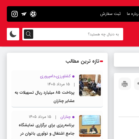
رباره ما
ثبت سفارش
تازه ترین مطالب
کشاورزی،دامپروری
15 مرداد 1405
پرداخت ۸۵ میلیارد ریال تسهیلات به
عشایر چناران
چناران
15 مرداد 1405
برنامه‌ریزی برای برگزاری نمایشگاه
جامع اشتغال و نوآوری بانوان در