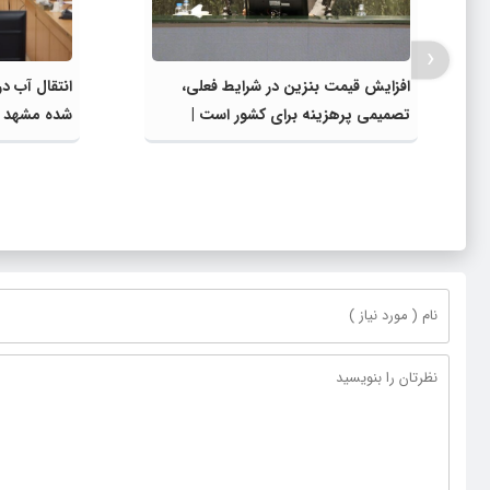
‹
افزایش قیمت بنزین در شرایط فعلی،
انتقال آب د
تصمیمی پرهزینه برای کشور است |
شده مشهد به
دولت، قاچاق سوخت و عوامل اصلی
مصارف صنعت
ناترازی را محدود کند، نه سفره مردم
در اجرای پرو
گلبهار- چنار