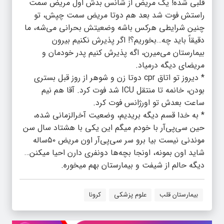
قلبی شده! یک مریض از شانس بدش اول مریض سمت
راستش فوت شد بعد هم دوتا مریض سمت چپش، تو
چنین شرایطی هرکس باشه وضعیتش بحرانی می‌شه، ما
دقیقاً باید چه…بخوریم؟! اگر پذیرش نکنیم بیرون
بیمارستان می‌میرن، اگه پذیرش کنیم پدر خودمان و
مریضای دیگه درمیاد‌.
* دیروز تو اتاق cpr دوتا زن و شوهر از روز قبل بستری
بودن، خانمه تا منتقل ICU شد فوت کرد. آقا هم نیم
ساعت بعدش تو اورژانس فوت کرد.
* به خدا قسم دیگه بریدیم، وضعیت آخرالزمانی شده،
حین سی‌پی‌آر با خودم میگم این یکی با هشتاد سال سن
موندنی نیست بیا برو سر سی‌پی‌آر اون مریض ۵۰ساله
شاید اون بمونه، اونجا بچه‌ها دونفری دارن احیا میکنن…
دیگه حالم از شیفت و بیمارستان بهم میخوره.
بیمارستان قلب
علوم پزشکی
کرونا