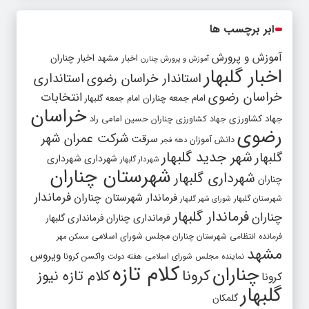
ابر برچسب ها
آموزش و پرورش
اخبار مشهد
اخبار چناران
آموزش و پرورش چنارن
اخبار گلبهار
استاندار خراسان رضوی
استانداری
خراسان رضوی
انتخابات
امام جمعه چناران
امام جمعه گلبهار
خراسان
جهاد کشاورزی
جهاد کشاورزی چناران
حسین امامی راد
رضوی
شرکت عمران شهر
سرقت
دانش آموزان
دهه فجر
شهر جدید گلبهار
گلبهار
شهرداری
شهرداری
شهردار گلبهار
شهرستان چناران
شهرداری گلبهار
چناران
فرماندار
فرماندار شهرستان چناران
شهرستان گلبهار
شورای شهر گلبهار
فرماندار گلبهار
چناران
فرمانداری چناران
فرمانداری گلبهار
فرمانده انتظامی شهرستان چناران
مجلس شورای اسلامی
مسکن مهر
مشهد
ویروس
واکسن کرونا
نماینده مجلس شورای اسلامی
هفته دولت
کلام تازه
چناران
کرونا
کلام تازه نیوز
کرونا
گلبهار
گلمکان