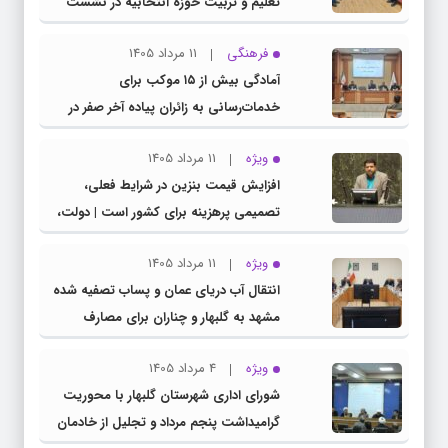
تعلیم و تربیت حوزه انتخابیه در نشست
مشترک عضو کمیسیون آموزش مجلس با
فرهنگی
11 مرداد 1405
مدیرکل آموزش و پرورش خراسان رضوی
آمادگی بیش از ۱۵ موکب برای
خدمات‌رسانی به زائران پیاده آخر صفر در
شهرستان چناران
ویژه
11 مرداد 1405
افزایش قیمت بنزین در شرایط فعلی،
تصمیمی پرهزینه برای کشور است | دولت،
قاچاق سوخت و عوامل اصلی ناترازی را
ویژه
11 مرداد 1405
محدود کند، نه سفره مردم
انتقال آب دریای عمان و پساب تصفیه شده
مشهد به گلبهار و چناران برای مصارف
صنعتی و کشاورزی | لزوم تسریع در اجرای
ویژه
4 مرداد 1405
پروژه‌های قطار و آزادراه مشهد- گلبهار-
شورای اداری شهرستان گلبهار با محوریت
چناران
گرامیداشت پنجم مرداد و تجلیل از خادمان