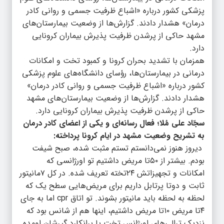
پزشکی کشور درباره «اشباع ظرفیت جسمی و روانی کادر
درمان» هشدار دادند. گزارش‌ها از وضعیت بیمارستان‌های
مشهد حاکی از پرشدن ظرفیت پذیرش بیماران کرونایی
دارد.
همزمان با تشدید بحران کرونا و کمبود تخت و امکانات
درمانی در بیمارستان‌ها، رؤسای دانشگاه‌های علوم پزشکی
کشور درباره «اشباع ظرفیت جسمی و روانی کادر درمان»
هشدار دادند. گزارش‌ها از وضعیت بیمارستان‌های مشهد
حاکی از پرشدن ظرفیت پذیرش بیماران کرونایی دارد.
سجّاد علی مُلا؛ فعال رسانه‌ای و یکی از اعضای کادر درمان
به تشریح وضعیت مشهد در ایام کرونا پرداخته:
دیروز هنوز نمی‌دانستم تستم مثبت شده، صبح شیفت
بودم. بیشتر از ۵۰تا مریض داشتیم تو اورژانسی که
امکانات و تجهیزاتش ۲۴تخته تعریف شده. در کل ۷مانیتور
ثابت و دوتا پرتابل داریم برای مریض‌هایی سطح یک که
لحظه به لحظه باید مانیتور بشوند. تو اتاق cpr اما به جای
۴تا مریض ۱۰تا مریض داشتیم، اینها هم از شانس بود که
نزدیک ترالی‌های اورژانس تخت یا برانکارد گیرشان اومده