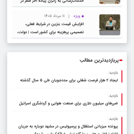
خدمات‌رسانی به زائران پیاده آخر صفر در
شهرستان چناران
ویژه
11 مرداد 1405
افزایش قیمت بنزین در شرایط فعلی،
تصمیمی پرهزینه برای کشور است | دولت،
قاچاق سوخت و عوامل اصلی ناترازی را
محدود کند، نه سفره مردم
پربازدیدترین مطالب
بازدید:
ایجاد 2 هزار فرصت شغلی برای مددجویان طی ۵ سال گذشته
بازدید:
ضررهای میلیون دلاری برای صنعت هوایی و گردشگری اسرائیل
بازدید:
پرونده میزبانی استقلال و پرسپولیس در مشهد دوباره به جریان