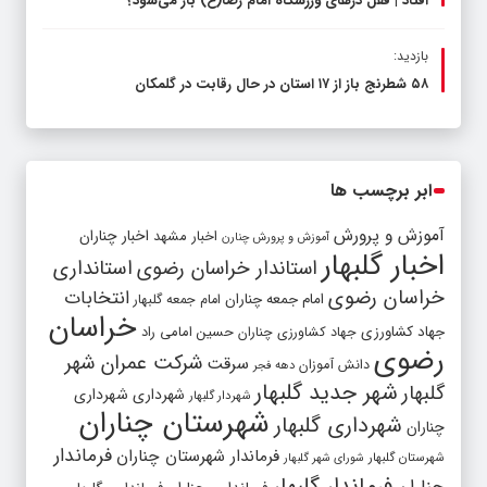
افتاد | قفل در‌های ورزشگاه امام رضا(ع) باز می‌شود؟
بازدید:
۵۸ شطرنج‌ باز از ۱۷ استان در حال رقابت در گلمکان
ابر برچسب ها
آموزش و پرورش
اخبار مشهد
اخبار چناران
آموزش و پرورش چنارن
اخبار گلبهار
استاندار خراسان رضوی
استانداری
خراسان رضوی
انتخابات
امام جمعه چناران
امام جمعه گلبهار
خراسان
جهاد کشاورزی
جهاد کشاورزی چناران
حسین امامی راد
رضوی
شرکت عمران شهر
سرقت
دانش آموزان
دهه فجر
شهر جدید گلبهار
گلبهار
شهرداری
شهرداری
شهردار گلبهار
شهرستان چناران
شهرداری گلبهار
چناران
فرماندار
فرماندار شهرستان چناران
شهرستان گلبهار
شورای شهر گلبهار
فرماندار گلبهار