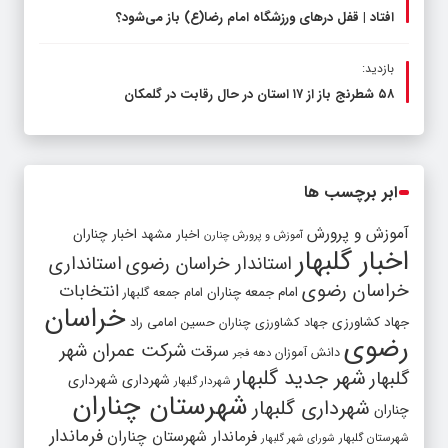
افتاد | قفل در‌های ورزشگاه امام رضا(ع) باز می‌شود؟
بازدید:
۵۸ شطرنج‌ باز از ۱۷ استان در حال رقابت در گلمکان
ابر برچسب ها
آموزش و پرورش
اخبار مشهد
اخبار چناران
آموزش و پرورش چنارن
اخبار گلبهار
استاندار خراسان رضوی
استانداری
خراسان رضوی
انتخابات
امام جمعه چناران
امام جمعه گلبهار
خراسان
جهاد کشاورزی
جهاد کشاورزی چناران
حسین امامی راد
رضوی
شرکت عمران شهر
سرقت
دانش آموزان
دهه فجر
شهر جدید گلبهار
گلبهار
شهرداری
شهرداری
شهردار گلبهار
شهرستان چناران
شهرداری گلبهار
چناران
فرماندار
فرماندار شهرستان چناران
شهرستان گلبهار
شورای شهر گلبهار