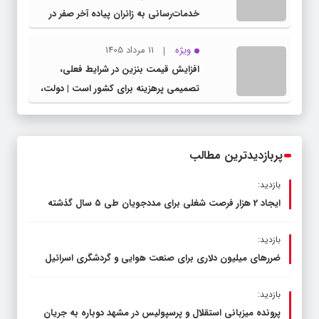
خدمات‌رسانی به زائران پیاده آخر صفر در
شهرستان چناران
ویژه
11 مرداد 1405
افزایش قیمت بنزین در شرایط فعلی،
تصمیمی پرهزینه برای کشور است | دولت،
قاچاق سوخت و عوامل اصلی ناترازی را
محدود کند، نه سفره مردم
پربازدیدترین مطالب
بازدید:
ایجاد 2 هزار فرصت شغلی برای مددجویان طی ۵ سال گذشته
بازدید:
ضررهای میلیون دلاری برای صنعت هوایی و گردشگری اسرائیل
بازدید:
پرونده میزبانی استقلال و پرسپولیس در مشهد دوباره به جریان