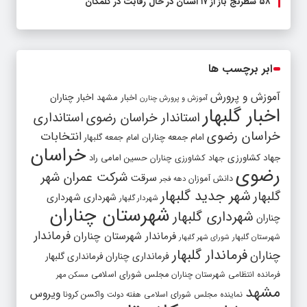
۵۸ شطرنج‌ باز از ۱۷ استان در حال رقابت در گلمکان
ابر برچسب ها
آموزش و پرورش
اخبار مشهد
اخبار چناران
آموزش و پرورش چنارن
اخبار گلبهار
استاندار خراسان رضوی
استانداری
خراسان رضوی
انتخابات
امام جمعه چناران
امام جمعه گلبهار
خراسان
جهاد کشاورزی
جهاد کشاورزی چناران
حسین امامی راد
رضوی
شرکت عمران شهر
سرقت
دانش آموزان
دهه فجر
شهر جدید گلبهار
گلبهار
شهرداری
شهرداری
شهردار گلبهار
شهرستان چناران
شهرداری گلبهار
چناران
فرماندار
فرماندار شهرستان چناران
شهرستان گلبهار
شورای شهر گلبهار
فرماندار گلبهار
چناران
فرمانداری چناران
فرمانداری گلبهار
فرمانده انتظامی شهرستان چناران
مجلس شورای اسلامی
مسکن مهر
مشهد
ویروس
واکسن کرونا
نماینده مجلس شورای اسلامی
هفته دولت