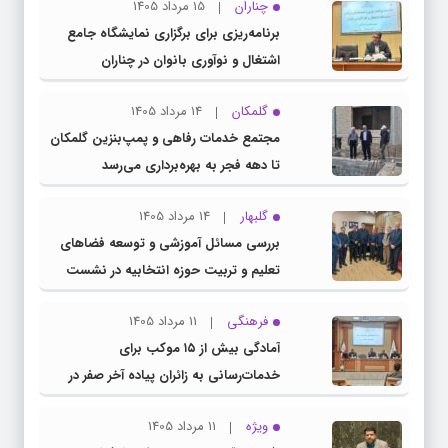
چناران
15 مرداد 1405
برنامه‌ریزی برای برگزاری نمایشگاه جامع
اشتغال و نوآوری بانوان در چناران
گلمکان
14 مرداد 1405
مجتمع خدمات رفاهی و پمپ‌بنزین گلمکان
تا دهه فجر به بهره‌برداری می‌رسد
گلبهار
14 مرداد 1405
بررسی مسائل آموزشی و توسعه فضاهای
تعلیم و تربیت حوزه انتخابیه در نشست
مشترک عضو کمیسیون آموزش مجلس با
فرهنگی
11 مرداد 1405
مدیرکل آموزش و پرورش خراسان رضوی
آمادگی بیش از ۱۵ موکب برای
خدمات‌رسانی به زائران پیاده آخر صفر در
شهرستان چناران
ویژه
11 مرداد 1405