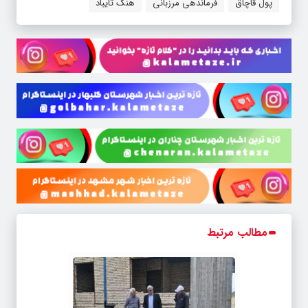
پول قاچاق
فرماندهی مرزبانی
هنگ تایباد
مطالب مرتبط