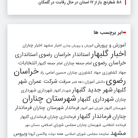
۵۸ شطرنج‌ باز از ۱۷ استان در حال رقابت در گلمکان
ابر برچسب ها
آموزش و پرورش
اخبار مشهد
اخبار چناران
آموزش و پرورش چنارن
اخبار گلبهار
استاندار خراسان رضوی
استانداری
خراسان رضوی
انتخابات
امام جمعه چناران
امام جمعه گلبهار
خراسان
جهاد کشاورزی
جهاد کشاورزی چناران
حسین امامی راد
رضوی
شرکت عمران شهر
سرقت
دانش آموزان
دهه فجر
شهر جدید گلبهار
گلبهار
شهرداری
شهرداری
شهردار گلبهار
شهرستان چناران
شهرداری گلبهار
چناران
فرماندار
فرماندار شهرستان چناران
شهرستان گلبهار
شورای شهر گلبهار
فرماندار گلبهار
چناران
فرمانداری چناران
فرمانداری گلبهار
فرمانده انتظامی شهرستان چناران
مجلس شورای اسلامی
مسکن مهر
مشهد
ویروس
واکسن کرونا
نماینده مجلس شورای اسلامی
هفته دولت