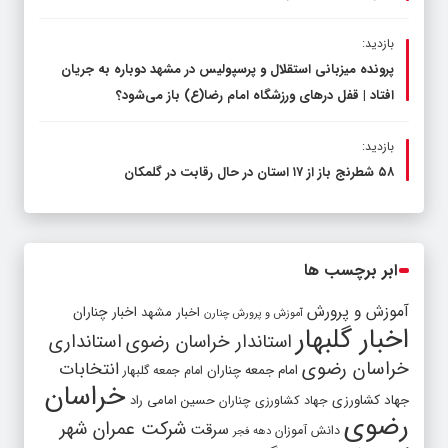
بازدید:
پرونده میزبانی استقلال و پرسپولیس در مشهد دوباره به جریان
افتاد | قفل در‌های ورزشگاه امام رضا(ع) باز می‌شود؟
بازدید:
۵۸ شطرنج‌ باز از ۱۷ استان در حال رقابت در گلمکان
ابر برچسب ها
آموزش و پرورش
اخبار مشهد
اخبار چناران
آموزش و پرورش چنارن
اخبار گلبهار
استاندار خراسان رضوی
استانداری
خراسان رضوی
انتخابات
امام جمعه چناران
امام جمعه گلبهار
خراسان
جهاد کشاورزی
جهاد کشاورزی چناران
حسین امامی راد
رضوی
شرکت عمران شهر
سرقت
دانش آموزان
دهه فجر