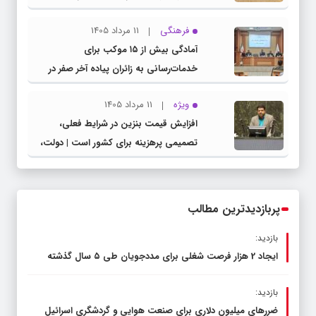
مشترک عضو کمیسیون آموزش مجلس با
فرهنگی
11 مرداد 1405
مدیرکل آموزش و پرورش خراسان رضوی
آمادگی بیش از ۱۵ موکب برای
خدمات‌رسانی به زائران پیاده آخر صفر در
شهرستان چناران
ویژه
11 مرداد 1405
افزایش قیمت بنزین در شرایط فعلی،
تصمیمی پرهزینه برای کشور است | دولت،
قاچاق سوخت و عوامل اصلی ناترازی را
محدود کند، نه سفره مردم
پربازدیدترین مطالب
بازدید:
ایجاد 2 هزار فرصت شغلی برای مددجویان طی ۵ سال گذشته
بازدید:
ضررهای میلیون دلاری برای صنعت هوایی و گردشگری اسرائیل