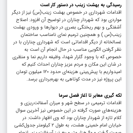
رسیدگی به بهشت زینب در دستور کار است
اقدامات شهرداری در خصوص بهشت زینب(س) نیز از دیگر
مواردی بود که شهردار چناران در توضیح آن افزود: اصلاح
آشفتگی و بهم ریختگی بصری در دیوارها و ورودی بهشت
زینب(س ) و همچنین ترمیم نمای نامناسب ساختمان
غسالخانه از دیگر اقداماتی است که شهرداری چناران با در
نظر گرفتن الگویی مناسب در حال انجام آن است به
خصوص که با وجود گلزار شهدا، وظیفه داریم نما و منظری
در شان این مکان و مردم عزیز چناران احداث کنیم که
امیدواریم با پیش‌بینی هزینه‌ای حدود ۱۲۰ میلیون تومان
این پروژه نیز در مدت کوتاهی به بهره‌برداری برسد.
لکه گیری معابر تا آغاز فصل سرما
اقدامات ترمیمی در سطح شهر و میزان آسفالت‌ریزی و
هزینه‌های صورت گرفته در این خصوص نیز آخرین سوال
کلام تازه از شهردار چناران بود که وی اظهار داشت: در
خیابان امام خمینی هشت، به طول ۲ کیلومتر جدول‌کشی
صورت گرفت و ۶۰ هزار متر مربع نیز آسفالت‌ریزی انجام