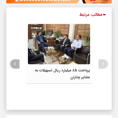
مطالب مرتبط
›
‹
پرداخت ۸۵ میلیارد ریال تسهیلات به
عشایر چناران