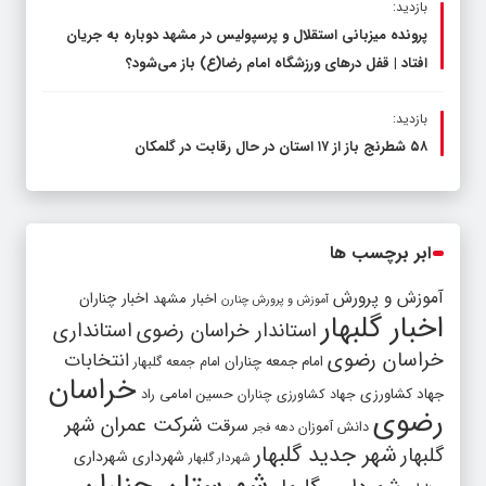
بازدید:
پرونده میزبانی استقلال و پرسپولیس در مشهد دوباره به جریان
افتاد | قفل در‌های ورزشگاه امام رضا(ع) باز می‌شود؟
بازدید:
۵۸ شطرنج‌ باز از ۱۷ استان در حال رقابت در گلمکان
ابر برچسب ها
آموزش و پرورش
اخبار مشهد
اخبار چناران
آموزش و پرورش چنارن
اخبار گلبهار
استاندار خراسان رضوی
استانداری
خراسان رضوی
انتخابات
امام جمعه چناران
امام جمعه گلبهار
خراسان
جهاد کشاورزی
جهاد کشاورزی چناران
حسین امامی راد
رضوی
شرکت عمران شهر
سرقت
دانش آموزان
دهه فجر
شهر جدید گلبهار
گلبهار
شهرداری
شهرداری
شهردار گلبهار