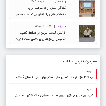
فرهنگی
11 مرداد 1405
مدیرکل آموزش و پرورش خراسان رضوی
آمادگی بیش از ۱۵ موکب برای
خدمات‌رسانی به زائران پیاده آخر صفر در
شهرستان چناران
ویژه
11 مرداد 1405
افزایش قیمت بنزین در شرایط فعلی،
تصمیمی پرهزینه برای کشور است | دولت،
قاچاق سوخت و عوامل اصلی ناترازی را
محدود کند، نه سفره مردم
پربازدیدترین مطالب
بازدید:
ایجاد 2 هزار فرصت شغلی برای مددجویان طی ۵ سال گذشته
بازدید:
ضررهای میلیون دلاری برای صنعت هوایی و گردشگری اسرائیل